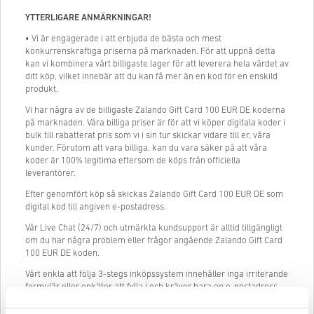
YTTERLIGARE ANMÄRKNINGAR!
• Vi är engagerade i att erbjuda de bästa och mest
konkurrenskraftiga priserna på marknaden. För att uppnå detta
kan vi kombinera vårt billigaste lager för att leverera hela värdet av
ditt köp, vilket innebär att du kan få mer än en kod för en enskild
produkt.
Vi har några av de billigaste Zalando Gift Card 100 EUR DE koderna
på marknaden. Våra billiga priser är för att vi köper digitala koder i
bulk till rabatterat pris som vi i sin tur skickar vidare till er, våra
kunder. Förutom att vara billiga, kan du vara säker på att våra
koder är 100% legitima eftersom de köps från officiella
leverantörer.
Efter genomfört köp så skickas Zalando Gift Card 100 EUR DE som
digital kod till angiven e-postadress.
Vår Live Chat (24/7) och utmärkta kundsupport är alltid tillgängligt
om du har några problem eller frågor angående Zalando Gift Card
100 EUR DE koden.
Vårt enkla att följa 3-stegs inköpssystem innehåller inga irriterande
formulär eller enkäter att fylla i och kräver bara en e-postadress
och en giltig betalningsmetod, vilket gör processen att köpa
Zalando Gift Card 100 EUR DE från livecards.net snabb och enkel.