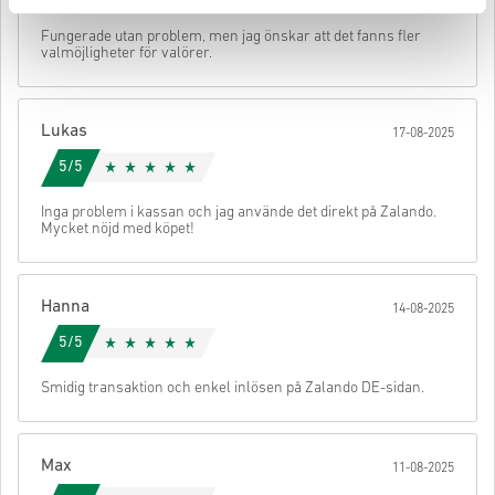
• Ange din e-postadress
Skicka
Avbryt
Fungerade utan problem, men jag önskar att det fanns fler
• Välj din betalningsmetod
valmöjligheter för valörer.
• Slutför din beställning
När det är klart får du ett mejl med en säker länk för att komma åt
din kod.
Lukas
17-08-2025
5/5
Inga problem i kassan och jag använde det direkt på Zalando.
Mycket nöjd med köpet!
Hanna
14-08-2025
5/5
Smidig transaktion och enkel inlösen på Zalando DE-sidan.
Max
11-08-2025