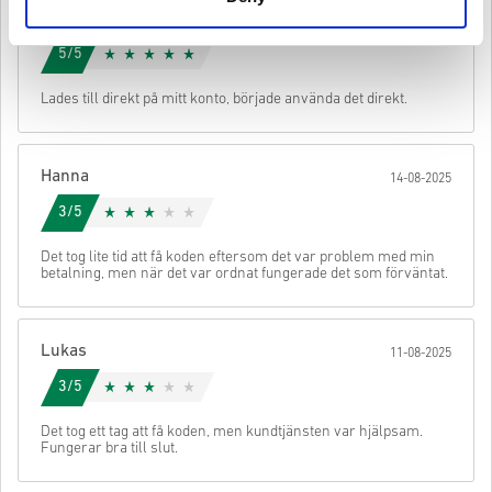
ha det ursprungliga spelet för att kunna spela denna
Sofie
17-08-2025
expansion.
Kolla den snabba guiden ovan eller följ stegen nedan 👇
5/5
Du kan få mer än en kod för vissa produkter.
• Välj din produkt
• Ange din e-postadress
Lades till direkt på mitt konto, började använda det direkt.
Skicka
Avbryt
• Välj din betalningsmetod
• Slutför din beställning
Hanna
När det är klart får du ett mejl med en säker länk för att komma åt
14-08-2025
din kod.
3/5
Det tog lite tid att få koden eftersom det var problem med min
betalning, men när det var ordnat fungerade det som förväntat.
Lukas
11-08-2025
3/5
Det tog ett tag att få koden, men kundtjänsten var hjälpsam.
Fungerar bra till slut.