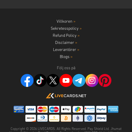
Villkoren
»
Sekretesspolicy
»
Refund Policy
»
Disclaimer
»
Leverantörer
»
Blogs
»
Följ oss på
Copyright ©
2026
LIVECARDS. All Rights Reserved. Pay Shield Ltd. Jhumat