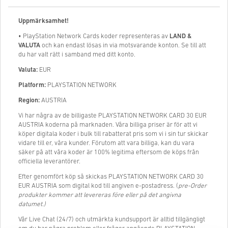
Uppmärksamhet!
• PlayStation Network Cards koder representeras av
LAND &
VALUTA
och kan endast lösas in via motsvarande konton. Se till att
du har valt rätt i samband med ditt konto.
Valuta:
EUR
Platform:
PLAYSTATION NETWORK
Region:
AUSTRIA
Vi har några av de billigaste PLAYSTATION NETWORK CARD 30 EUR
AUSTRIA koderna på marknaden. Våra billiga priser är för att vi
köper digitala koder i bulk till rabatterat pris som vi i sin tur skickar
vidare till er, våra kunder. Förutom att vara billiga, kan du vara
säker på att våra koder är 100% legitima eftersom de köps från
officiella leverantörer.
Efter genomfört köp så skickas PLAYSTATION NETWORK CARD 30
EUR AUSTRIA som digital kod till angiven e-postadress. (
pre-Order
produkter kommer att levereras före eller på det angivna
datumet.)
Vår Live Chat (24/7) och utmärkta kundsupport är alltid tillgängligt