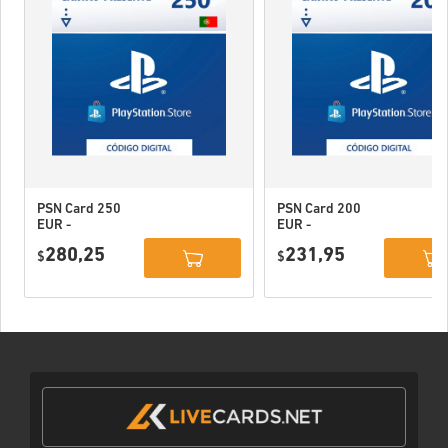
PSN Card 250
PSN Card 200
EUR -
EUR -
PlayStation
PlayStation
280,25
231,95
Network
$
Network
$
Portugal
Portugal