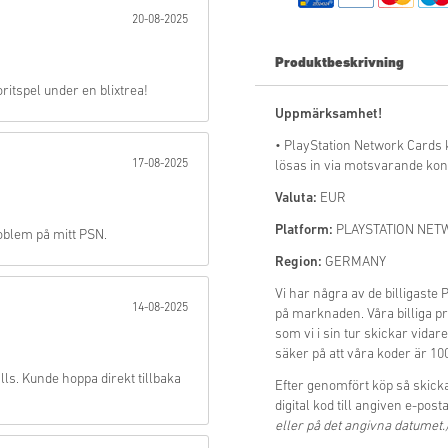
20-08-2025
Skicka
Produktbeskrivning
ritspel under en blixtrea!
Uppmärksamhet!
• PlayStation Network Cards
17-08-2025
lösas in via motsvarande konto
Valuta:
EUR
Platform:
PLAYSTATION NET
roblem på mitt PSN.
Region:
GERMANY
Vi har några av de billiga
14-08-2025
på marknaden. Våra billiga pris
som vi i sin tur skickar vidare
säker på att våra koder är 10
lls. Kunde hoppa direkt tillbaka
Efter genomfört köp så sk
digital kod till angiven e-post
eller på det angivna datumet.