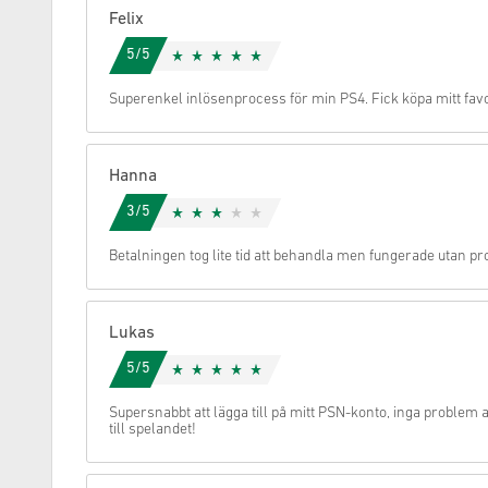
Felix
Avbryt
5/5
Superenkel inlösenprocess för min PS4. Fick köpa mitt favo
Hanna
3/5
Betalningen tog lite tid att behandla men fungerade utan p
Lukas
5/5
Supersnabbt att lägga till på mitt PSN-konto, inga problem a
till spelandet!