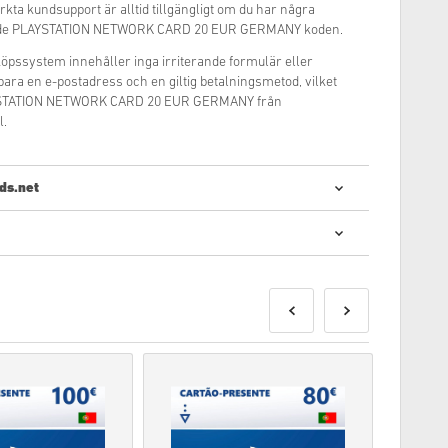
rkta kundsupport är alltid tillgängligt om du har några
ende PLAYSTATION NETWORK CARD 20 EUR GERMANY koden.
inköpssystem innehåller inga irriterande formulär eller
 bara en e-postadress och en giltig betalningsmetod, vilket
AYSTATION NETWORK CARD 20 EUR GERMANY från
l.
ds.net
 digitala koder är snabbt och enkelt:
er att levereras före eller på det angivna datumet,
mmer att levereras omedelbart i avvaktan på
mmersiella kommer inte att godkännas.
l kod.
a in vår
FAQ
.
ed ett köp, var vänlig meddela oss via vårt
oder produceras av spelets utvecklare och är därför