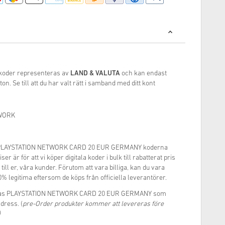
 koder representeras av
LAND & VALUTA
och kan endast
n. Se till att du har valt rätt i samband med ditt kont
WORK
ste PLAYSTATION NETWORK CARD 20 EUR GERMANY koderna
er är för att vi köper digitala koder i bulk till rabatterat pris
 till er, våra kunder. Förutom att vara billiga, kan du vara
0% legitima eftersom de köps från officiella leverantörer.
ickas PLAYSTATION NETWORK CARD 20 EUR GERMANY som
adress. (
pre-Order produkter kommer att levereras före
)