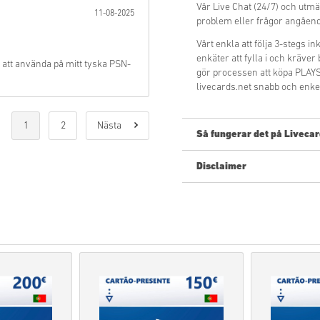
Vår Live Chat (24/7) och utmä
11-08-2025
problem eller frågor angå
Vårt enkla att följa 3-stegs 
enkäter att fylla i och kräver
t att använda på mitt tyska PSN-
gör processen att köpa PL
livecards.net snabb och enke
1
2
Nästa
Så fungerar det på Livecar
Disclaimer
Ny på Livecards.net? Att köpa
Pre-Order
produkter komm
medan varorna i lager ko
säkerhetskontroller.
Inköp som anses vara ko
Du köper endast en digita
För mer information, koll
Om du upplever problem m
kontaktformulär
.
Dessa nedladdningsbara k
original.