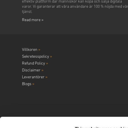
effektiv plattform där människor kan köpa och sälja digitala
varor. Vi garanterar att våra användare är 100 % nöjda med vå
tjänst.
Read more »
Villkoren
»
Sekretesspolicy
»
Refund Policy
»
Disclaimer
»
Leverantörer
»
Blogs
»