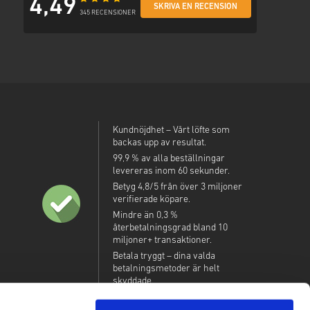
4,49
SKRIVA EN RECENSION
345 RECENSIONER
Kundnöjdhet – Vårt löfte som
backas upp av resultat.
99,9 % av alla beställningar
levereras inom 60 sekunder.
Betyg 4,8/5 från över 3 miljoner
verifierade köpare.
Mindre än 0,3 %
återbetalningsgrad bland 10
miljoner+ transaktioner.
Betala tryggt – dina valda
betalningsmetoder är helt
skyddade.