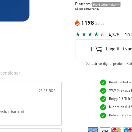
Platform:
PlayStation Network
Så här aktiverar du
1198
Sålda!
4,3/5
10
Lägg till i v
Detta är en digital produkt. K
censioner
Kundnöjdhet – V
ärna:
99,9 % av alla
23-08-2025
Betyg 4,8/5 frå
Mindre än 0,3 
nskar bara att
Betala tryggt –