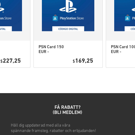
Dessa koder har inget u
Nedladdningsbart innehål
spelet för att kunna spel
Du kan få mer än en kod f
PSN Card 150
PSN Card 10
EUR -
EUR -
Kolla den snabba guiden ovan 
PlayStation
PlayStation
227,25
169,25
$
Network
$
Network
• Välj din produkt
Portugal
Portugal
• Ange din e-postadress
• Välj din betalningsmetod
• Slutför din beställning
När det är klart får du ett me
FÅ RABATT?
(BLI MEDLEM)
h
Håll dig uppdaterad
med alla våra
spännande
framsteg, rabatter och erbjudanden!