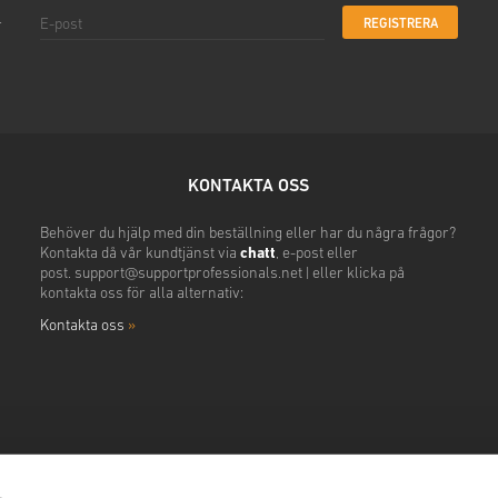
REGISTRERA
r
KONTAKTA OSS
Behöver du hjälp med din beställning eller har du några frågor?
Kontakta då vår kundtjänst via
chatt
, e-post eller
post.
support@supportprofessionals.net
|
eller klicka på
kontakta oss för alla alternativ:
Kontakta oss
»