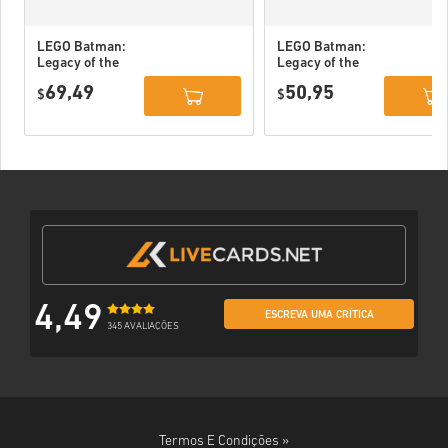
LEGO Batman:
LEGO Batman:
Legacy of the
Legacy of the
Dark Knight
Dark Knight PC
69,49
50,95
Deluxe Edition
$
(STEAM) EU
$
DLC PC (STEAM)
EU
4,49
ESCREVA UMA CRÍTICA
345 AVALIAÇÕES
Termos E Condições »