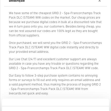
Descrição
We have some of the cheapest GRID 2 - Spa-Francorchamps Track
Pack DLC (STEAM) WW codes on the market. Our cheap prices are
because we purchase digital codes in bulk at a discounted rate that
we in turn pass onto you, our customers. Besides being cheap, you
can be rest assured our codes are 100% legit as they are bought
from official suppliers.
Once purchased, we will send you the GRID 2 - Spa-Francorchamps
Track Pack DLC (STEAM) WW digital code instantly and directly to
your provided email address.
Our Live Chat (24/7) and excellent customer support are always
available in case you have any trouble or questions regarding the
GRID 2 - Spa-Francorchamps Track Pack DLC (STEAM) WW code.
Our Easy to follow 3-step purchase system contains no annoying
forms or surveys to fill out and only requires an email address and
a valid payment method, thus making the process of buying GRID 2
- Spa-Francorchamps Track Pack DLC (STEAM) WW from
livecards.net quick and easy.
Como funciona na Livecards.net