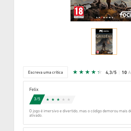
Escreva uma crítica
4,3/5
10
A
Estrela d
Felix
3/5
O jogo é imersivo e divertido, mas o código demorou mais d
ativado.