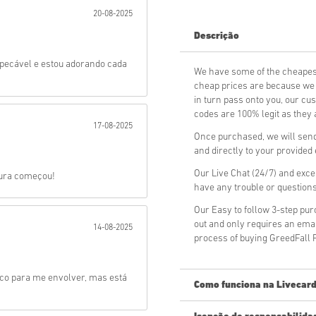
20-08-2025
Mandar
Descrição
mpecável e estou adorando cada
We have some of the cheapes
cheap prices are because we p
in turn pass onto you, our cu
codes are 100% legit as they a
17-08-2025
Once purchased, we will send
and directly to your provided
Our Live Chat (24/7) and exce
tura começou!
have any trouble or question
Our Easy to follow 3-step pu
out and only requires an ema
14-08-2025
process of buying GreedFall 
co para me envolver, mas está
Como funciona na Livecard