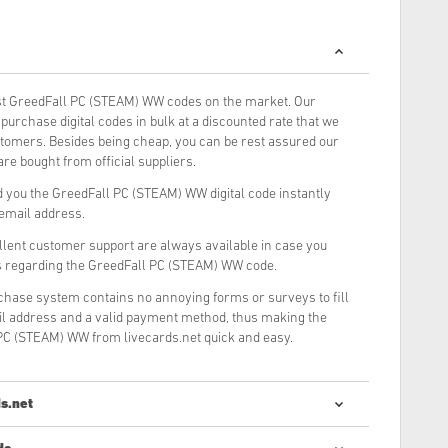
t GreedFall PC (STEAM) WW codes on the market. Our
urchase digital codes in bulk at a discounted rate that we
stomers. Besides being cheap, you can be rest assured our
re bought from official suppliers.
 you the GreedFall PC (STEAM) WW digital code instantly
 email address.
llent customer support are always available in case you
s regarding the GreedFall PC (STEAM) WW code.
rchase system contains no annoying forms or surveys to fill
il address and a valid payment method, thus making the
PC (STEAM) WW from livecards.net quick and easy.
s.net