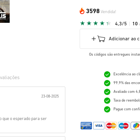
3598
Vendida!
4,3/5
10
Adicionar ao 
Os códigos são entregues insta
Excelência ao c
valiações
99,9% das enco
ada:
Avaliado com 4,
23-08-2025
Taxa de reembol
Pague com confi
o que o esperado para ser