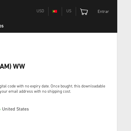
USD
US
Entrar
OS
TEAM) WW
ital code with no expiry date. Once bought, this downloadable
o your email address with no shipping cost.
United States