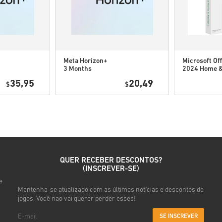
• Introduz o teu e-mail
• Seleciona o método de pag
• Conclui a tua encomenda
Depois disso, vais receber u
Meta Horizon+
Microsoft Off
3 Months
2024 Home 
Subscription
Business
35,95
20,49
$
USA
$
PC/Mac
QUER RECEBER DESCONTOS?
(INSCREVER-SE)
e
Mantenha-se atualizado com as últimas notícias e descontos de
jogos. Você não vai querer perder esses!
SE INSCREVER