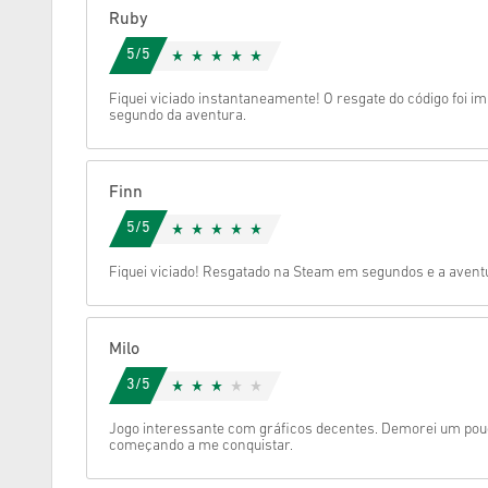
Ruby
Cancelar
5/5
Fiquei viciado instantaneamente! O resgate do código foi i
segundo da aventura.
Finn
5/5
Fiquei viciado! Resgatado na Steam em segundos e a aven
Milo
3/5
Jogo interessante com gráficos decentes. Demorei um pou
começando a me conquistar.