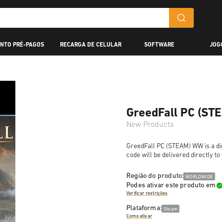
NTO PRÉ-PAGOS
RECARGA DE CELULAR
SOFTWARE
JOG
GreedFall PC (S
New Products
GreedFall PC (STEAM) WW is a dig
code will be delivered directly t
Região do produto:
WORLDWIDE
Podes ativar este produto em
Verificar restrições
Plataforma:
Steam
Como ativar