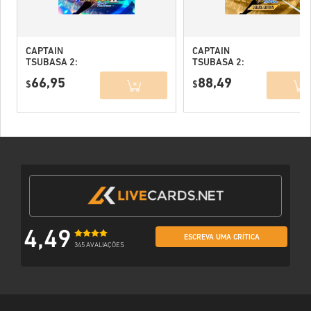
CAPTAIN
CAPTAIN
TSUBASA 2:
TSUBASA 2:
WORLD
WORLD
66,95
88,49
FIGHTERS PC
$
FIGHTERS
$
(STEAM) EU
Deluxe Edition
PC (STEAM) EU
4,49
ESCREVA UMA CRÍTICA
345 AVALIAÇÕES