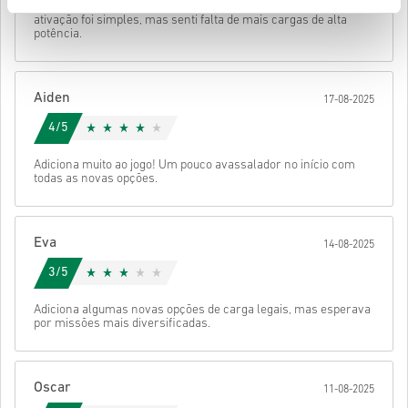
Mandar
Cancelar
Adiciona algumas opções de carga novas e interessantes. A
• Seleciona o método de pagamento preferido
ativação foi simples, mas senti falta de mais cargas de alta
• Conclui a tua encomenda
potência.
Depois disso, vais receber um e-mail com um link seguro para
aceder ao teu código.
Aiden
17-08-2025
4/5
Adiciona muito ao jogo! Um pouco avassalador no início com
todas as novas opções.
Eva
14-08-2025
3/5
Adiciona algumas novas opções de carga legais, mas esperava
por missões mais diversificadas.
Oscar
11-08-2025