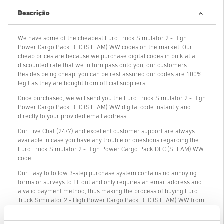
Descrição
We have some of the cheapest Euro Truck Simulator 2 - High
Power Cargo Pack DLC (STEAM) WW codes on the market. Our
cheap prices are because we purchase digital codes in bulk at a
discounted rate that we in turn pass onto you, our customers.
Besides being cheap, you can be rest assured our codes are 100%
legit as they are bought from official suppliers.
Once purchased, we will send you the Euro Truck Simulator 2 - High
Power Cargo Pack DLC (STEAM) WW digital code instantly and
directly to your provided email address.
Our Live Chat (24/7) and excellent customer support are always
available in case you have any trouble or questions regarding the
Euro Truck Simulator 2 - High Power Cargo Pack DLC (STEAM) WW
code.
Our Easy to follow 3-step purchase system contains no annoying
forms or surveys to fill out and only requires an email address and
a valid payment method, thus making the process of buying Euro
Truck Simulator 2 - High Power Cargo Pack DLC (STEAM) WW from
livecards.net quick and easy.