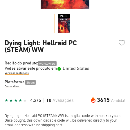
Dying Light: Hellraid PC
(STEAM) WW
Região do produto:
WORLDWIDE
United States
Podes ativar este produto em
Verificar restrições
Plataforma:
Steam
Como ativar
3615
4,2/5
10
Avaliações
Vendida!
Dying Light: Hellraid PC (STEAM) WW is a digital code with no expiry date.
Once bought, this downloadable code will be delivered directly to your
email address with no shipping cost.