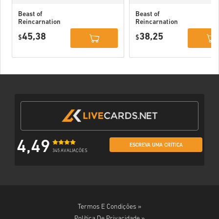
Beast of
Beast of
Reincarnation
Reincarnation
Deluxe Edition
PC (STEAM)
45,38
38,25
PC (STEAM)
$
$
4,49
ESCREVA UMA CRÍTICA
345 AVALIAÇÕES
Termos E Condições »
Política De Privacidade »