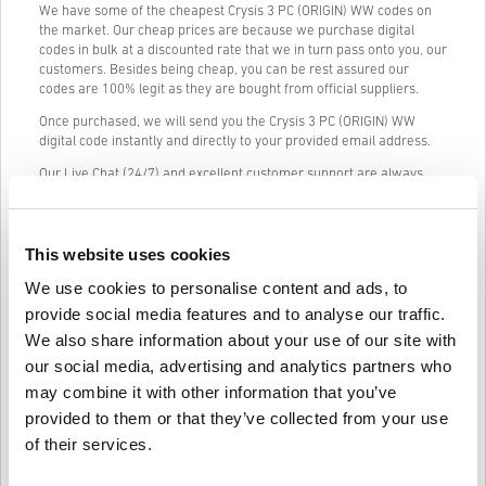
We have some of the cheapest Crysis 3 PC (ORIGIN) WW codes on
the market. Our cheap prices are because we purchase digital
codes in bulk at a discounted rate that we in turn pass onto you, our
customers. Besides being cheap, you can be rest assured our
codes are 100% legit as they are bought from official suppliers.
Once purchased, we will send you the Crysis 3 PC (ORIGIN) WW
digital code instantly and directly to your provided email address.
Our Live Chat (24/7) and excellent customer support are always
available in case you have any trouble or questions regarding the
Crysis 3 PC (ORIGIN) WW code.
Our Easy to follow 3-step purchase system contains no annoying
This website uses cookies
forms or surveys to fill out and only requires an email address and
a valid payment method, thus making the process of buying Crysis
We use cookies to personalise content and ads, to
3 PC (ORIGIN) WW from livecards.net quick and easy.
provide social media features and to analyse our traffic.
We also share information about your use of our site with
our social media, advertising and analytics partners who
Como funciona na Livecards.net
may combine it with other information that you’ve
provided to them or that they’ve collected from your use
Isenção de responsabilidade
Novo na Livecards.net? Comprar códigos digitais é rápido e fácil:
of their services.
Os produtos
Pré-encomenda
serão entregues antes ou na