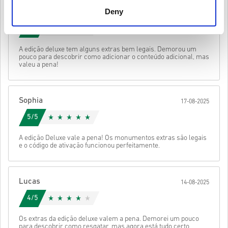
Esses códigos não têm prazo de validade.
Deny
Emilia
Conteúdo para download ou produtos DLC - Você deve ter o
20-08-2025
Vê o guia rápido acima ou segue os passos abaixo 👇
jogo original para jogar esta expansão.
4/5
Você pode receber mais de um código para alguns
• Escolhe o teu produto
produtos.
• Introduz o teu e-mail
Mandar
Cancelar
A edição deluxe tem alguns extras bem legais. Demorou um
• Seleciona o método de pagamento preferido
pouco para descobrir como adicionar o conteúdo adicional, mas
• Conclui a tua encomenda
valeu a pena!
Depois disso, vais receber um e-mail com um link seguro para
aceder ao teu código.
Sophia
17-08-2025
5/5
A edição Deluxe vale a pena! Os monumentos extras são legais
e o código de ativação funcionou perfeitamente.
Lucas
14-08-2025
4/5
Os extras da edição deluxe valem a pena. Demorei um pouco
para descobrir como resgatar, mas agora está tudo certo.