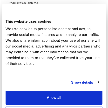
Requisitos de sistema
Requisitos mínimos de sistema CITIES: SKYLINES DELUXE EDITION
para PC
This website uses cookies
We use cookies to personalise content and ads, to
Como funciona na Livecards.net
provide social media features and to analyse our traffic.
We also share information about your use of our site with
Isenção de responsabilidade
Novo na Livecards.net? Comprar códigos digitais é rápido e fácil:
our social media, advertising and analytics partners who
may combine it with other information that you’ve
Os produtos
Pré-encomenda
serão entregues antes ou na
provided to them or that they’ve collected from your use
data de lançamento mencionada, enquanto os itens em
Escreva uma crítica
4,4/5
10
Avaliações
estoque serão entregues instantaneamente, dependendo
of their services.
das verificações de segurança.
Compras consideradas para uso comercial não serão
aceitas.
Ida
23-08-2025
Você está comprando apenas um produto digital.
Show details
Estrela dada:
4/5
Para obter mais informações, consulte nossas
perguntas
frequentes.
Se você tiver algum problema com uma compra, notifique-
Ótimo valor com o conteúdo adicional. O código funcionou, mas
demorou um pouco para descobrir como acessar os extras.
nos usando nosso
formulário de contato
.
Allow all
Esses códigos para download são produzidos pelo
desenvolvedor do jogo e, portanto, são originais.