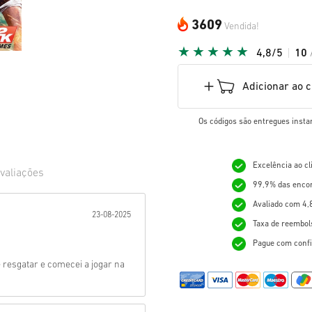
3609
Vendida!
4,8/5
10
Adicionar ao 
Os códigos são entregues insta
Excelência ao c
valiações
99,9% das enco
ada:
Avaliado com 4,
23-08-2025
Taxa de reembol
Pague com confi
de resgatar e comecei a jogar na