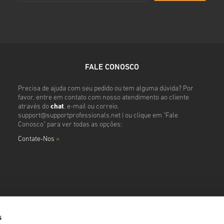
FALE CONOSCO
Precisa de ajuda com seu pedido ou tem alguma dúvida? Por
favor, entre em contato com nosso atendimento ao cliente
através do
chat
, e-mail ou correio.
support@supportprofessionals.net
| ou clique em "Fale
Conosco" para ver todas as opções:
Contate-Nos
»
s