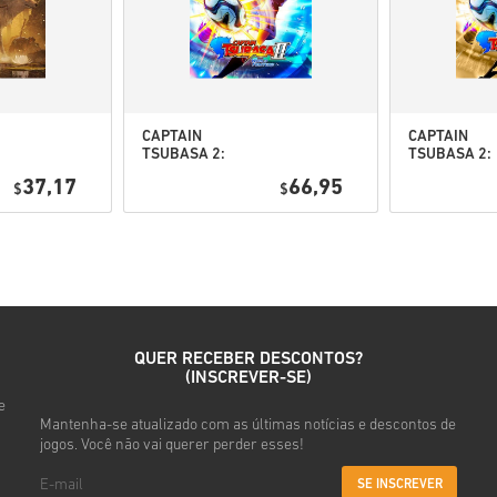
• Introduz o teu e-mail
• Seleciona o método de pag
• Conclui a tua encomenda
Depois disso, vais receber u
CAPTAIN
CAPTAIN
TSUBASA 2:
TSUBASA 2:
WORLD
WORLD
37,17
66,95
$
FIGHTERS PC
$
FIGHTERS
(STEAM) EU
Deluxe Editi
PC (STEAM) 
QUER RECEBER DESCONTOS?
(INSCREVER-SE)
e
Mantenha-se atualizado com as últimas notícias e descontos de
jogos. Você não vai querer perder esses!
SE INSCREVER