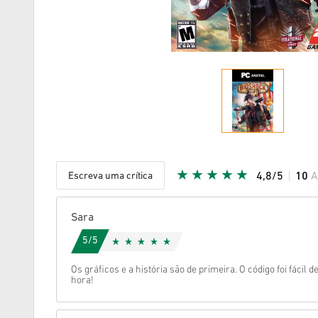
Escreva uma crítica
4,8/5
10
A
Estrela d
Sara
5/5
Os gráficos e a história são de primeira. O código foi fácil 
hora!