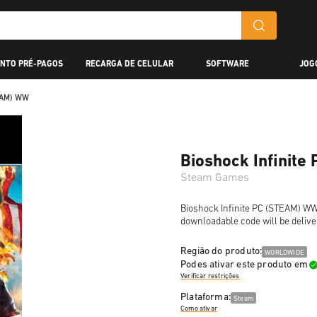
NTO PRÉ-PAGOS
RECARGA DE CELULAR
SOFTWARE
JOG
TEAM) WW
Bioshock Infinit
Steam Games
Bioshock Infinite PC (STEAM) WW i
downloadable code will be delive
Região do produto:
WORLDWIDE
Podes ativar este produto em
Verificar restrições
Plataforma:
Steam
Como ativar