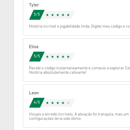
Tyler
Cancelar
5/5
História incrível e jogabilidade linda. Digitei meu código e 
Elise
5/5
Recebi o código instantaneamente e comecei a explorar Co
História absolutamente cativante!
Leon
4/5
Visuais e enredo incríveis. A ativação foi tranquila, mas u
configurações teria sido ótimo.