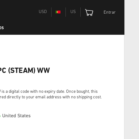
USD
US
Entrar
OS
e PC (STEAM) WW
s a digital code with no expiry date. Once bought, this
red directly to your email address with no shipping cost.
United States