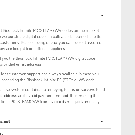
t Bioshock Infinite PC (STEAM) WW codes on the market.
we purchase digital codes in bulk at a discounted rate that
r customers. Besides being cheap, you can be rest assured
ey are bought from official suppliers.
 you the Bioshock Infinite PC (STEAM) WW digital code
r provided email address.
llent customer support are always available in case you
s regarding the Bioshock Infinite PC (STEAM) WW code.
rchase system contains no annoying forms or surveys to fill
il address and a valid payment method, thus making the
nfinite PC (STEAM) WW from livecards.net quick and easy.
s.net