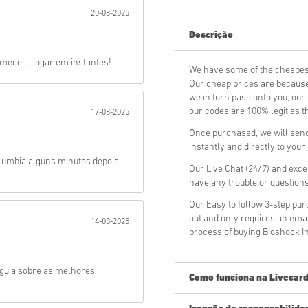
20-08-2025
Mandar
Descrição
comecei a jogar em instantes!
We have some of the cheapes
Our cheap prices are because 
we in turn pass onto you, ou
our codes are 100% legit as th
17-08-2025
Once purchased, we will send
instantly and directly to you
lumbia alguns minutos depois.
Our Live Chat (24/7) and exce
have any trouble or question
Our Easy to follow 3-step pu
out and only requires an ema
14-08-2025
process of buying Bioshock I
m guia sobre as melhores
Como funciona na Livecard