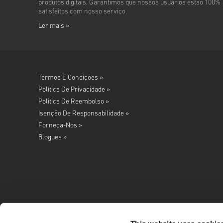
produtos digitais. Garantimos que nossos usuários estão 100%
satisfeitos com nosso serviço.
Ler mais »
Termos E Condições »
Política De Privacidade »
Politica De Reembolso »
Isenção De Responsabilidade »
Forneça-Nos »
Blogues »