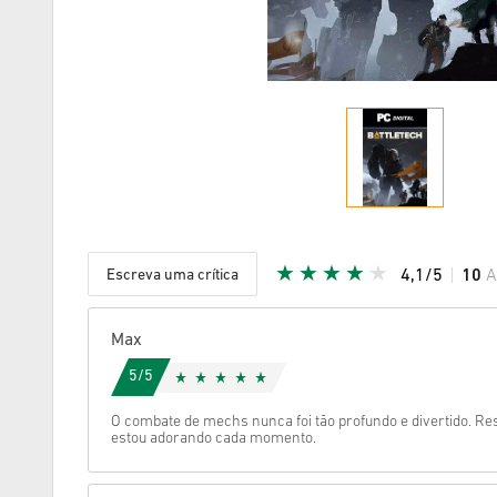
Escreva uma crítica
4,1/5
10
A
Estrela d
Max
5/5
O combate de mechs nunca foi tão profundo e divertido. Re
estou adorando cada momento.