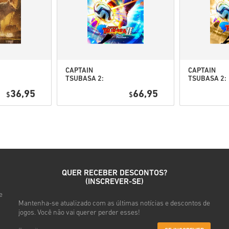
• Introduz o teu e-mail
• Seleciona o método de pag
• Conclui a tua encomenda
Depois disso, vais receber u
CAPTAIN
CAPTAIN
TSUBASA 2:
TSUBASA 2:
WORLD
WORLD
36,95
66,95
$
FIGHTERS PC
$
FIGHTERS
(STEAM) EU
Deluxe Editi
PC (STEAM) 
QUER RECEBER DESCONTOS?
(INSCREVER-SE)
e
Mantenha-se atualizado com as últimas notícias e descontos de
jogos. Você não vai querer perder esses!