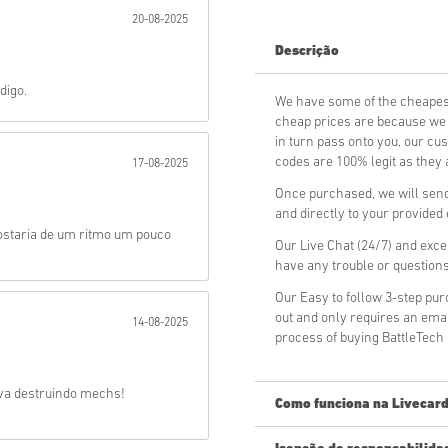
20-08-2025
Mandar
Descrição
digo.
We have some of the cheapes
cheap prices are because we p
in turn pass onto you, our cu
codes are 100% legit as they a
17-08-2025
Once purchased, we will send
and directly to your provided
staria de um ritmo um pouco
Our Live Chat (24/7) and exce
have any trouble or question
Our Easy to follow 3-step pu
out and only requires an ema
14-08-2025
process of buying BattleTech
va destruindo mechs!
Como funciona na Livecard