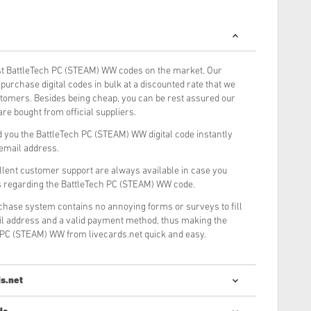
t BattleTech PC (STEAM) WW codes on the market. Our
urchase digital codes in bulk at a discounted rate that we
stomers. Besides being cheap, you can be rest assured our
re bought from official suppliers.
 you the BattleTech PC (STEAM) WW digital code instantly
 email address.
llent customer support are always available in case you
s regarding the BattleTech PC (STEAM) WW code.
rchase system contains no annoying forms or surveys to fill
il address and a valid payment method, thus making the
 PC (STEAM) WW from livecards.net quick and easy.
s.net