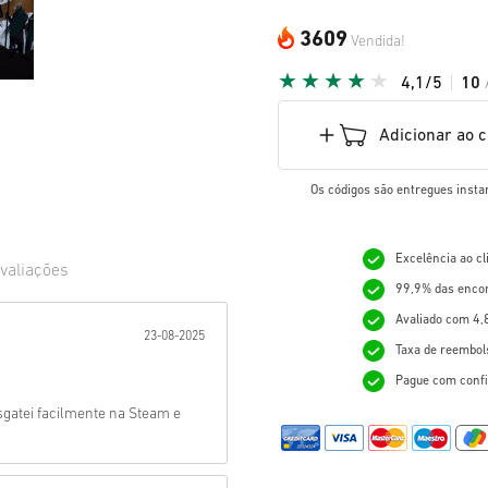
3609
Vendida!
4,1/5
10
Adicionar ao 
Os códigos são entregues insta
Excelência ao c
valiações
99,9% das enco
ada:
Avaliado com 4,
23-08-2025
Taxa de reembol
Pague com confi
sgatei facilmente na Steam e