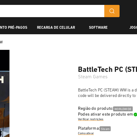
NTO PRÉ-PAGOS
RECARGA DE CELULAR
SOFTWARE
JOG
WW
BattleTech PC (S
Steam Games
BattleTech PC (STEAM) WW is a di
code will be delivered directly t
Região do produto:
WORLDWIDE
Podes ativar este produto em
Verificar restrições
Plataforma:
Steam
Como ativar