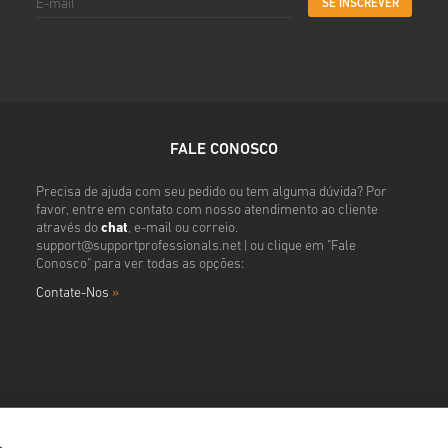
SE INSCREVER
FALE CONOSCO
Precisa de ajuda com seu pedido ou tem alguma dúvida? Por
favor, entre em contato com nosso atendimento ao cliente
através do
chat
, e-mail ou correio.
support@supportprofessionals.net
| ou clique em "Fale
Conosco" para ver todas as opções:
Contate-Nos
»