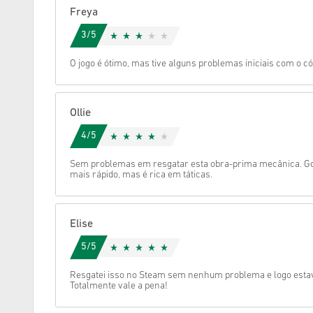
Freya
Cancelar
3/5
O jogo é ótimo, mas tive alguns problemas iniciais com o có
Ollie
4/5
Sem problemas em resgatar esta obra-prima mecânica. Go
mais rápido, mas é rica em táticas.
Elise
5/5
Resgatei isso no Steam sem nenhum problema e logo esta
Totalmente vale a pena!