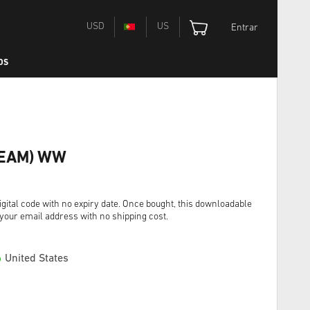
USD
US
Entrar
OS
TEAM) WW
gital code with no expiry date. Once bought, this downloadable
o your email address with no shipping cost.
United States