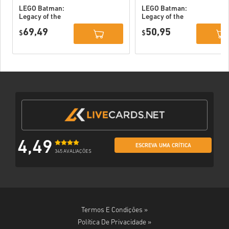
LEGO Batman:
LEGO Batman:
Legacy of the
Legacy of the
Dark Knight
Dark Knight PC
69,49
50,95
Deluxe Edition
$
(STEAM) EU
$
DLC PC (STEAM)
EU
4,49
ESCREVA UMA CRÍTICA
345 AVALIAÇÕES
Termos E Condições »
Política De Privacidade »