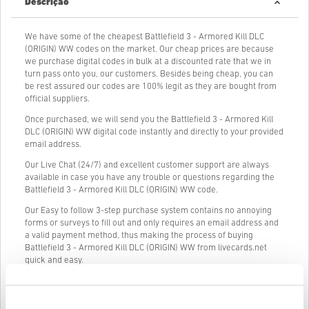
Descrição
We have some of the cheapest Battlefield 3 - Armored Kill DLC
(ORIGIN) WW codes on the market. Our cheap prices are because
we purchase digital codes in bulk at a discounted rate that we in
turn pass onto you, our customers. Besides being cheap, you can
be rest assured our codes are 100% legit as they are bought from
official suppliers.
Once purchased, we will send you the Battlefield 3 - Armored Kill
DLC (ORIGIN) WW digital code instantly and directly to your provided
email address.
Our Live Chat (24/7) and excellent customer support are always
available in case you have any trouble or questions regarding the
Battlefield 3 - Armored Kill DLC (ORIGIN) WW code.
Our Easy to follow 3-step purchase system contains no annoying
forms or surveys to fill out and only requires an email address and
a valid payment method, thus making the process of buying
Battlefield 3 - Armored Kill DLC (ORIGIN) WW from livecards.net
quick and easy.
Como funciona na Livecards.net