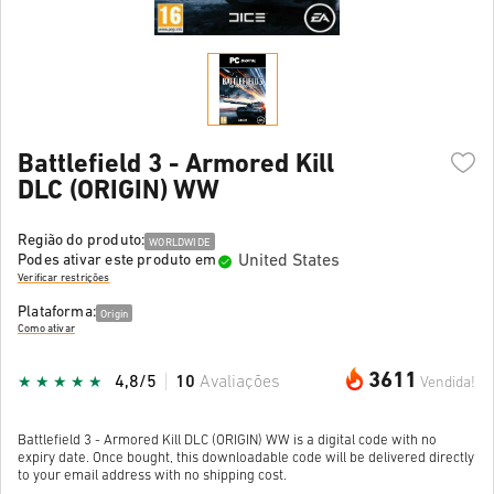
Battlefield 3 - Armored Kill
DLC (ORIGIN) WW
Região do produto:
WORLDWIDE
United States
Podes ativar este produto em
Verificar restrições
Plataforma:
Origin
Como ativar
3611
4,8/5
10
Avaliações
Vendida!
Battlefield 3 - Armored Kill DLC (ORIGIN) WW is a digital code with no
expiry date. Once bought, this downloadable code will be delivered directly
to your email address with no shipping cost.