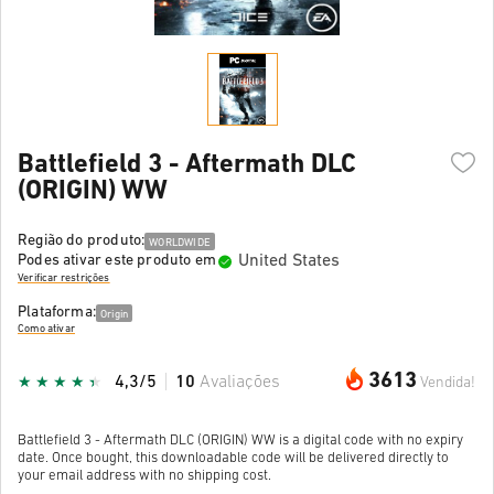
Battlefield 3 - Aftermath DLC
(ORIGIN) WW
Região do produto:
WORLDWIDE
United States
Podes ativar este produto em
Verificar restrições
Plataforma:
Origin
Como ativar
3613
4,3/5
10
Avaliações
Vendida!
Battlefield 3 - Aftermath DLC (ORIGIN) WW is a digital code with no expiry
date. Once bought, this downloadable code will be delivered directly to
your email address with no shipping cost.