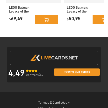
LEGO Batman:
LEGO Batman:
Legacy of the
Legacy of the
Dark Knight
Dark Knight PC
69,49
50,95
Deluxe Edition
$
(STEAM) EU
$
DLC PC (STEAM)
EU
4,49
ESCREVA UMA CRÍTICA
345 AVALIAÇÕES
Termos E Condições »