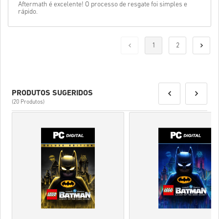
Aftermath é excelente! O processo de resgate foi simples e
rápido.
1
2
PRODUTOS SUGERIDOS
(20 Produtos)