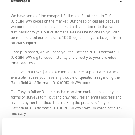
Descrição
We have some of the cheapest Battlefield 3 - Aftermath DLC
(ORIGIN) WW codes on the market. Our cheap prices are because
we purchase digital codes in bulk at a discounted rate that we in
turn pass onto you, our customers. Besides being cheap, you can
be rest assured our codes are 100% legit as they are bought from
official suppliers.
Once purchased, we will send you the Battlefield 3 - Aftermath DLC
(ORIGIN) WW digital code instantly and directly to your provided
email address.
Our Live Chat (24/7) and excellent customer support are always
available in case you have any trouble or questions regarding the
Battlefield 3 - Aftermath DLC (ORIGIN) WW code.
Our Easy to follow 3-step purchase system contains no annoying
forms or surveys to fill out and only requires an email address and
a valid payment method, thus making the process of buying
Battlefield 3 - Aftermath DLC (ORIGIN) WW from livecards.net quick
and easy.
Como funciona na Livecards.net