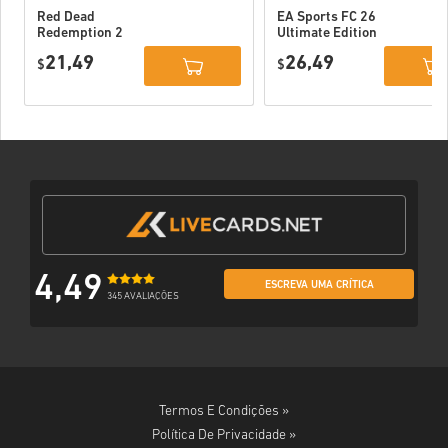
Red Dead
EA Sports FC 26
Redemption 2
Ultimate Edition
Xbox One WW
Xbox One / Xbox
21,49
26,49
$
Series X|S
$
4,49
ESCREVA UMA CRÍTICA
345 AVALIAÇÕES
Termos E Condições »
Política De Privacidade »