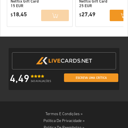
Netflix Gift Card
Netflix Gift Card
15 EUR
25 EUR
18,45
27,49
$
$
4,49
ESCREVA UMA CRÍTICA
345 AVALIAÇÕES
Termos E Condições »
Política De Privacidade »
Politica De Reembolso »