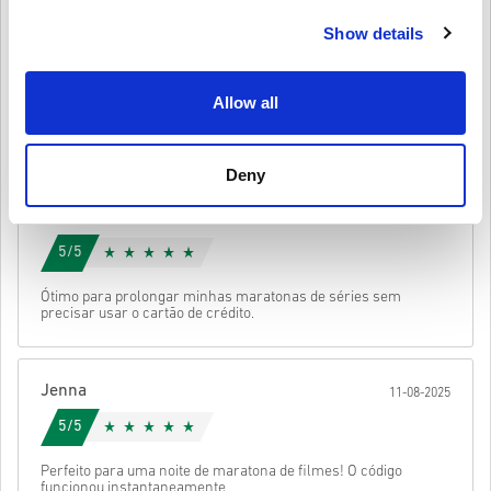
Depois disso, vais receber um e-mail com um link seguro para
aceder ao teu código.
Show details
Emma
17-08-2025
4/5
Allow all
Bom para renovar meu Netflix sem cartão de crédito, mas
houve um pequeno atraso na entrega.
Deny
Emma
14-08-2025
5/5
Ótimo para prolongar minhas maratonas de séries sem
precisar usar o cartão de crédito.
Jenna
11-08-2025
5/5
Perfeito para uma noite de maratona de filmes! O código
funcionou instantaneamente.