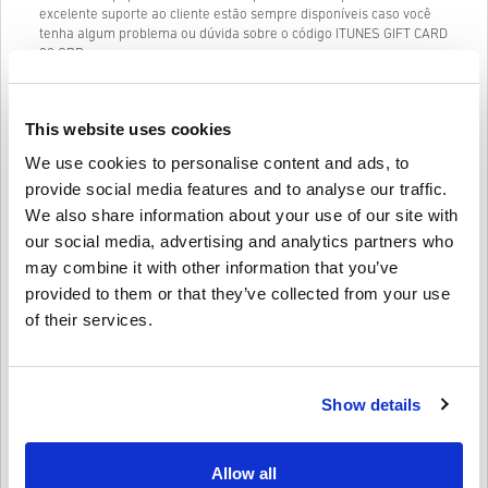
excelente suporte ao cliente estão sempre disponíveis caso você
tenha algum problema ou dúvida sobre o código ITUNES GIFT CARD
30 GBP .
Nosso sistema de compra em 3 etapas fácil de seguir não contém
formulários ou pesquisas irritantes para preencher e requer
apenas um endereço de e-mail e um método de pagamento válido,
This website uses cookies
tornando o processo de compra de ITUNES GIFT CARD 30 GBP de
We use cookies to personalise content and ads, to
livecards.net rápido e fácil.
provide social media features and to analyse our traffic.
We also share information about your use of our site with
Como funciona na Livecards.net
our social media, advertising and analytics partners who
may combine it with other information that you’ve
Isenção de responsabilidade
Novo na Livecards.net? Comprar códigos digitais é rápido e fácil:
provided to them or that they’ve collected from your use
of their services.
Os produtos
Pré-encomenda
serão entregues antes ou na
data de lançamento mencionada, enquanto os itens em
Escreva uma crítica
4,8/5
10
Avaliações
estoque serão entregues instantaneamente, dependendo
das verificações de segurança.
Show details
Compras consideradas para uso comercial não serão
aceitas.
Alice
23-08-2025
Você está comprando apenas um produto digital.
Allow all
Estrela dada:
5/5
Para obter mais informações, consulte nossas
perguntas