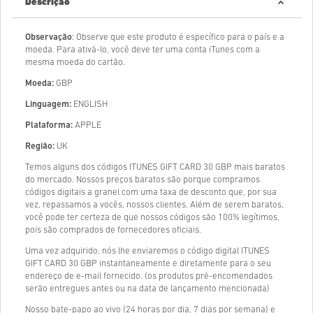
Descrição
Observação
: Observe que este produto é específico para o país e a
moeda. Para ativá-lo, você deve ter uma conta iTunes com a
mesma moeda do cartão.
Moeda:
GBP
Linguagem:
ENGLISH
Plataforma:
APPLE
Região:
UK
Temos alguns dos códigos ITUNES GIFT CARD 30 GBP mais baratos
do mercado. Nossos preços baratos são porque compramos
códigos digitais a granel com uma taxa de desconto que, por sua
vez, repassamos a vocês, nossos clientes. Além de serem baratos,
você pode ter certeza de que nossos códigos são 100% legítimos,
pois são comprados de fornecedores oficiais.
Uma vez adquirido, nós lhe enviaremos o código digital ITUNES
GIFT CARD 30 GBP instantaneamente e diretamente para o seu
endereço de e-mail fornecido. (os produtos pré-encomendados
serão entregues antes ou na data de lançamento mencionada)
Nosso bate-papo ao vivo (24 horas por dia, 7 dias por semana) e