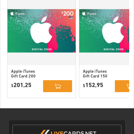
Apple iTunes
Apple iTunes
Gift Card 200
Gift Card 150
USD USA
USD USA
201,25
152,95
$
$