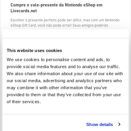
Compre o vale-presente da Nintendo eShop em
Livecards.net
Escolher o presente perfeito pode ser difícil, mas com um Nintendo
eShop Gift Card, você não pode errar! Seus amigos poderão
escolher entre uma ampla variedade de jogos, DLC e conteúdo de
jogo para seus jogos favoritos de Nintendo Switch e Wii U.
Com um Nintendo eShop Gift Card, seus amigos podem obter os
This website uses cookies
jogos e complementos mais recentes assim que forem lançados.
Eles também poderão aproveitar
promoções e descontos
em jogos
We use cookies to personalise content and ads, to
digitais. Quer gostem de
Mario Kart
, Zelda, Splatoon ou qualquer
outra franquia da Nintendo, eles certamente encontrarão algo que
provide social media features and to analyse our traffic.
amam.
We also share information about your use of our site with
Aqui estão algumas denominações de Nintendo eShop Cards que
our social media, advertising and analytics partners who
você pode comprar:
may combine it with other information that you’ve
Cartão Nintendo eShop 15 EUR
provided to them or that they’ve collected from your use
of their services.
Cartão Nintendo eShop 25 EUR
Cartão Nintendo eShop 75 EUR
Observe que a Nintendo eShop exibe os preços na moeda que
Show details
corresponde à configuração do seu país/região. Portanto, não
espere mais, acesse Livecards.net e compre um vale-presente da