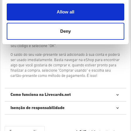
Nintendo eShop hoje mesmo! Seus amigos vão agradecer por isso!
Allow all
Como resgatar seu cartão-presente da Nintendo eShop?
Supondo que você já tenha uma conta Nintendo, faça login e vá até
Deny
a Nintendo eShop.
Selecione “Enter Code” no menu do lado esquerdo da tela. Digite
seu código e selecione “OK”.
O saldo do seu vale-presente será adicionado à sua conta e poderá
ser usado imediatamente. Basta navegar na eShop para encontrar
algo que você gostaria de comprar e, quando estiver pronto para
finalizar a compra, selecione "Comprar usando" e escolha seu
cartão-presente como método de pagamento. É isso!
Como funciona na Livecards.net
Isenção de responsabilidade
Novo na Livecards.net? Comprar códigos digitais é rápido e fácil:
Os produtos
Pré-encomenda
serão entregues antes ou na
data de lançamento mencionada, enquanto os itens em