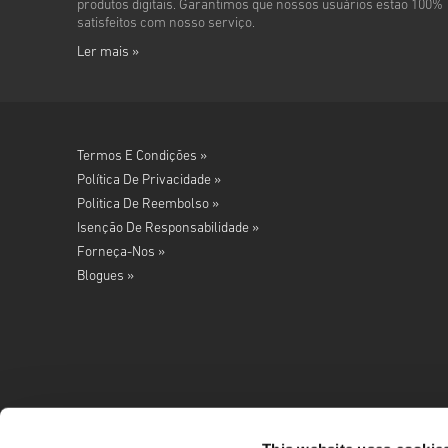
produtos digitais. Garantimos que nossos usuários estão 100%
satisfeitos com nosso serviço.
Ler mais »
Termos E Condições »
Política De Privacidade »
Politica De Reembolso »
Isenção De Responsabilidade »
Forneça-Nos »
Blogues »