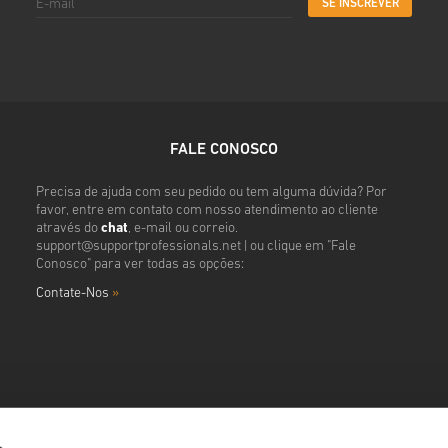
SE INSCREVER
FALE CONOSCO
Precisa de ajuda com seu pedido ou tem alguma dúvida? Por
favor, entre em contato com nosso atendimento ao cliente
através do
chat
, e-mail ou correio.
support@supportprofessionals.net
| ou clique em "Fale
Conosco" para ver todas as opções:
Contate-Nos
»