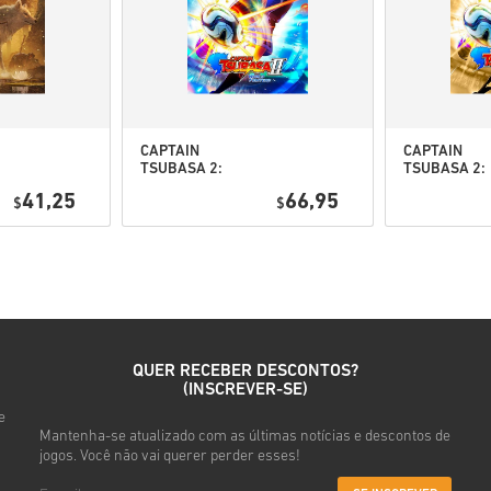
• Escolhe o teu produto
• Introduz o teu e-mail
• Seleciona o método de pag
• Conclui a tua encomenda
Depois disso, vais receber u
CAPTAIN
CAPTAIN
TSUBASA 2:
TSUBASA 2:
WORLD
WORLD
41,25
66,95
$
FIGHTERS PC
$
FIGHTERS
(STEAM) EU
Deluxe Editi
PC (STEAM) 
QUER RECEBER DESCONTOS?
(INSCREVER-SE)
e
Mantenha-se atualizado com as últimas notícias e descontos de
jogos. Você não vai querer perder esses!