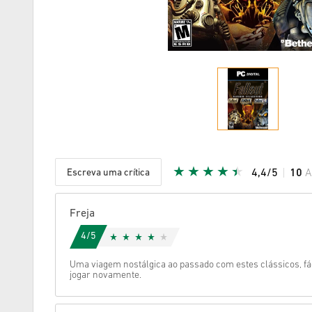
Escreva uma crítica
4,4/5
10
A
Estrela d
Freja
4/5
Uma viagem nostálgica ao passado com estes clássicos, fác
jogar novamente.