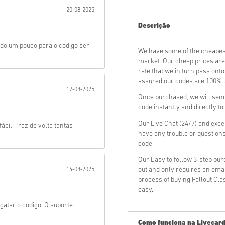
20-08-2025
Mandar
Descrição
do um pouco para o código ser
We have some of the cheapest
market. Our cheap prices are 
rate that we in turn pass ont
assured our codes are 100% le
17-08-2025
Once purchased, we will send 
code instantly and directly t
Our Live Chat (24/7) and exce
fácil. Traz de volta tantas
have any trouble or questions
code.
Our Easy to follow 3-step pu
out and only requires an ema
14-08-2025
process of buying Fallout Cla
easy.
gatar o código. O suporte
Como funciona na Livecard