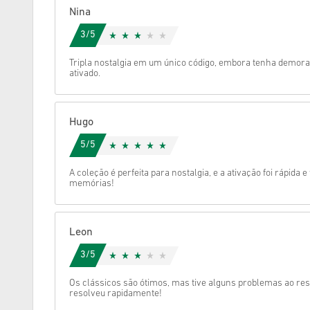
Nina
Cancelar
3/5
Tripla nostalgia em um único código, embora tenha demora
ativado.
Hugo
5/5
A coleção é perfeita para nostalgia, e a ativação foi rápida e 
memórias!
Leon
3/5
Os clássicos são ótimos, mas tive alguns problemas ao res
resolveu rapidamente!