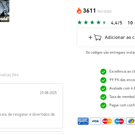
3611
Vendida!
4,4/5
10
Adicionar ao 
Os códigos são entregues insta
Excelência ao c
valiações
99,9% das enco
ada:
Avaliado com 4,
23-08-2025
Taxa de reembol
Pague com confi
eis de resgatar e divertidos de