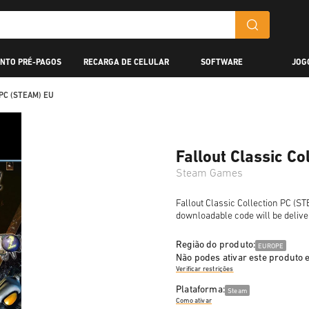
NTO PRÉ-PAGOS
RECARGA DE CELULAR
SOFTWARE
JOG
n PC (STEAM) EU
Fallout Classic C
Steam Games
Fallout Classic Collection PC (ST
downloadable code will be delive
Região do produto:
EUROPE
Não podes ativar este produto
Verificar restrições
Plataforma:
Steam
Como ativar