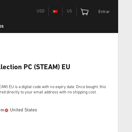
USD
US
Entrar
OS
ollection PC (STEAM) EU
EAM) EU is a digital code with no expiry date. Once bought, this
red directly to your email address with no shipping cost.
United States
 em