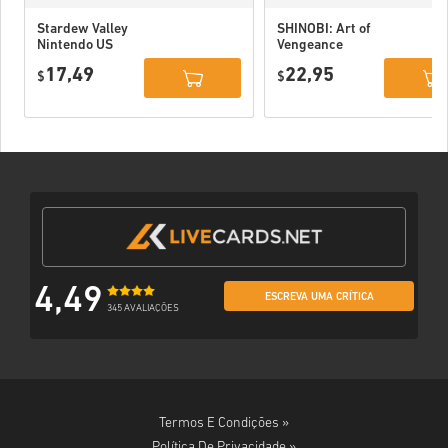
Stardew Valley
SHINOBI: Art of
Nintendo US
Vengeance
Nintendo Switch
17,49
22,95
$
EU
$
4,49
ESCREVA UMA CRÍTICA
345 AVALIAÇÕES
Termos E Condições »
Política De Privacidade »