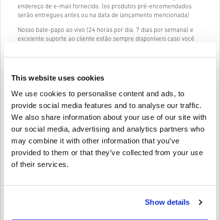
endereço de e-mail fornecido. (os produtos pré-encomendados
serão entregues antes ou na data de lançamento mencionada)
Nosso bate-papo ao vivo (24 horas por dia, 7 dias por semana) e
excelente suporte ao cliente estão sempre disponíveis caso você
tenha algum problema ou dúvida sobre o código AMAZON GIFT
CARD 100 EUR ES.
Nosso sistema de compra em 3 etapas fácil de seguir não contém
This website uses cookies
formulários ou pesquisas irritantes para preencher e requer
apenas um endereço de e-mail e um método de pagamento válido,
We use cookies to personalise content and ads, to
tornando o processo de compra de AMAZON GIFT CARD 100 EUR
provide social media features and to analyse our traffic.
ES de livecards.net rápido e fácil.
We also share information about your use of our site with
our social media, advertising and analytics partners who
Como funciona na Livecards.net
may combine it with other information that you’ve
provided to them or that they’ve collected from your use
Isenção de responsabilidade
of their services.
Novo na Livecards.net? Comprar códigos digitais é rápido e fácil:
Os produtos
Pré-encomenda
serão entregues antes ou na
data de lançamento mencionada, enquanto os itens em
Escreva uma crítica
4,6/5
Show details
10
Avaliações
estoque serão entregues instantaneamente, dependendo
das verificações de segurança.