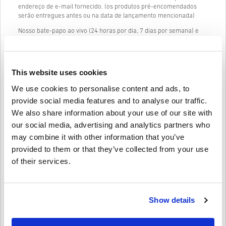
endereço de e-mail fornecido. (os produtos pré-encomendados
serão entregues antes ou na data de lançamento mencionada)
Nosso bate-papo ao vivo (24 horas por dia, 7 dias por semana) e
excelente suporte ao cliente estão sempre disponíveis caso você
tenha algum problema ou dúvida sobre o código AMAZON GIFT
CARD 10 EUR DE.
This website uses cookies
Nosso sistema de compra em 3 etapas fácil de seguir não contém
formulários ou pesquisas irritantes para preencher e requer
We use cookies to personalise content and ads, to
apenas um endereço de e-mail e um método de pagamento válido,
provide social media features and to analyse our traffic.
tornando o processo de compra de AMAZON GIFT CARD 10 EUR DE
de livecards.net rápido e fácil.
We also share information about your use of our site with
our social media, advertising and analytics partners who
may combine it with other information that you’ve
Como funciona na Livecards.net
provided to them or that they’ve collected from your use
of their services.
Isenção de responsabilidade
Novo na Livecards.net? Comprar códigos digitais é rápido e fácil:
Os produtos
Pré-encomenda
serão entregues antes ou na
data de lançamento mencionada, enquanto os itens em
Show details
Escreva uma crítica
4/5
10
Avaliações
estoque serão entregues instantaneamente, dependendo
das verificações de segurança.