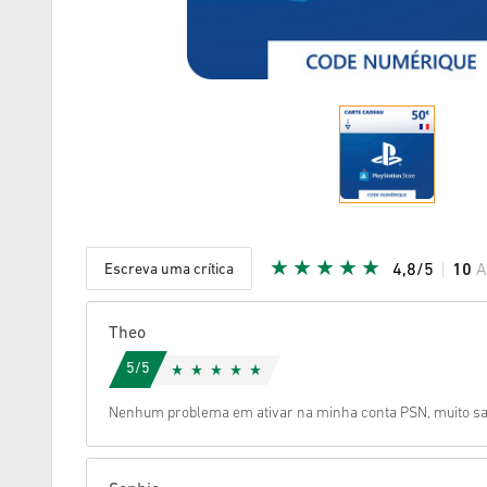
Escreva uma crítica
4,8/5
10
A
Estrela d
Theo
5/5
Nenhum problema em ativar na minha conta PSN, muito sat