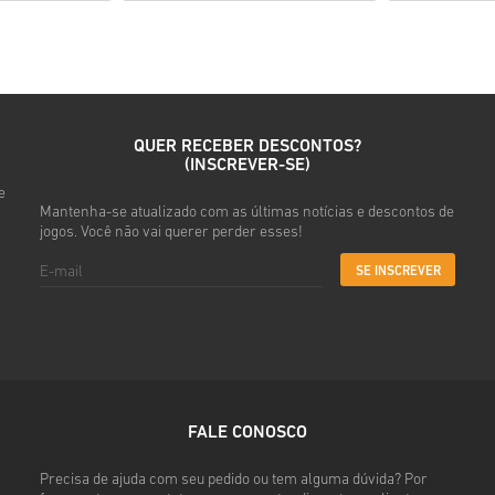
• Introduz o teu e-mail
• Seleciona o método de pag
• Conclui a tua encomenda
Depois disso, vais receber u
QUER RECEBER DESCONTOS?
(INSCREVER-SE)
e
Mantenha-se atualizado com as últimas notícias e descontos de
jogos. Você não vai querer perder esses!
SE INSCREVER
FALE CONOSCO
Precisa de ajuda com seu pedido ou tem alguma dúvida? Por