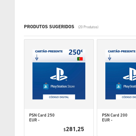
PRODUTOS SUGERIDOS
(20 Produtos)
PSN Card 250
PSN Card 200
EUR -
EUR -
PlayStation
PlayStation
1,25
281,25
Network
$
Network
Portugal
Portugal