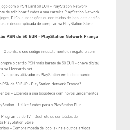
 jogo com o PSN Card 50 EUR - PlayStation Network
e de adicionar fundos à sua carteira PlayStation Network
jogos, DLCs, subscrições ou conteúdos de jogo, este cartão
gura e descomplicada de comprar na PlayStation Store.
ão PSN de 50 EUR - PlayStation Network França
a – Obtenha o seu código imediatamente e resgate-o sem
ompre o cartão PSN mais barato de 50 EUR - chave digital
a na Livecards.net.
iável pelos utilizadores PlayStation em todo o mundo.
tão PSN de 50 EUR - PlayStation Network França?
ntos – Expanda a sua biblioteca com novos lançamentos,
Station – Utilize fundos para o PlayStation Plus,
.
e Programas de TV – Desfrute de conteúdos de
a PlayStation Store.
oritos – Compre moeda de jogo, skins e outros artigos