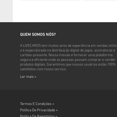
QUEM SOMOS NÓS?
A LIVECARDS tem muitos anos de experiência em vendas onlin
e é especializada na distribuição digital de jogos, assinaturas e
cartões-presente. Nossa missão é fornecer uma plataforma
segura e eficiente onde as pessoas possam comprar e vender
produtos digitais. Garantimos que nossos usuários estão 100%
satisfeitos com nosso serviço.
Ler mais »
Termos E Condições »
Política De Privacidade »
Politica De Reembolso »