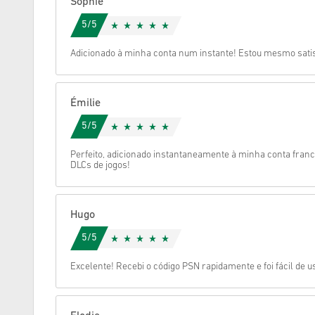
Sophie
5/5
Cancelar
Adicionado à minha conta num instante! Estou mesmo satisf
Émilie
5/5
Perfeito, adicionado instantaneamente à minha conta fran
DLCs de jogos!
Hugo
5/5
Excelente! Recebi o código PSN rapidamente e foi fácil de 