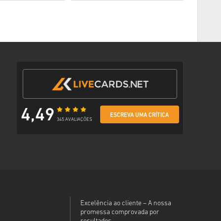
amento preferido
m e-mail com um link seguro para aceder ao teu código.
4,49
ESCREVA UMA CRÍTICA
345 AVALIAÇÕES
Excelência ao cliente – A nossa
promessa comprovada por