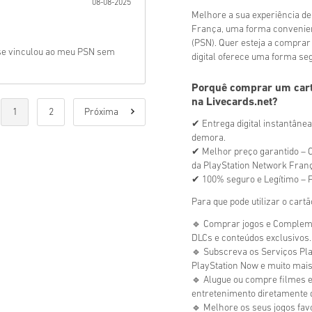
08-08-2025
Melhore a sua experiência de
França, uma forma convenient
(PSN). Quer esteja a comprar 
 se vinculou ao meu PSN sem
digital oferece uma forma se
Porquê comprar um cart
na Livecards.net?
1
2
Próxima
✔ Entrega digital instantâne
demora.
✔ Melhor preço garantido – C
da PlayStation Network Franç
✔ 100% seguro e Legítimo – F
Para que pode utilizar o car
🔹 Comprar jogos e Compleme
DLCs e conteúdos exclusivos.
🔹 Subscreva os Serviços Play
PlayStation Now e muito mais
🔹 Alugue ou compre filmes 
entretenimento diretamente d
🔹 Melhore os seus jogos fav