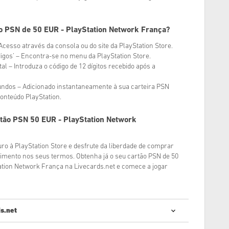
o PSN de 50 EUR - PlayStation Network França?
Acesso através da consola ou do site da PlayStation Store.
digos’ – Encontra-se no menu da PlayStation Store.
ital – Introduza o código de 12 dígitos recebido após a
fundos – Adicionado instantaneamente à sua carteira PSN
conteúdo PlayStation.
tão PSN 50 EUR - PlayStation Network
ro à PlayStation Store e desfrute da liberdade de comprar
nimento nos seus termos. Obtenha já o seu cartão PSN de 50
tation Network França na Livecards.net e comece a jogar
s.net