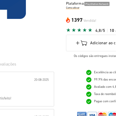
Plataforma:
PlayStation Network
Como ativar
1397
Vendida!
4,8/5
10
Adicionar ao 
Os códigos são entregues insta
valiações
Excelência ao c
ada:
99,9% das enco
20-08-2025
Avaliado com 4,
Taxa de reembol
isfeito!
Pague com confi