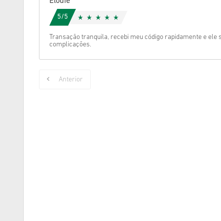
Elodie
5/5
Transação tranquila, recebi meu código rapidamente e ele
complicações.
Anterior