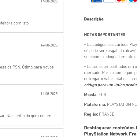
17-08-2025
Mandar
Descrição
eito/a com isto.
NOTAS IMPORTANTES!
• Os códigos dos cartões Pla
14-08-2025
só pode ser resgatada atravé
selecionou adequadamente em
• Estamos empenhados em of
cesa da PSN. Ótimo para novos
mercado. Para o conseguir, 
entregar o valor total da sua
código para um único produ
11-08-2025
Moeda:
EUR
Plataforma:
PLAYSTATION N
Região:
FRANCE
usar. Não tenho do que reclamar!
Desbloquear conteúdos P
PlayStation Network Fr