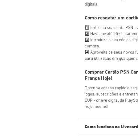
digitais.
Como resgatar um cartã
1️⃣ Entre na sua conta PSN – 
2️⃣ Navegue até ‘Resgatar có
3️⃣ Introduza o seu código dig
compra.
4️⃣ Aproveite os seus novos 
para utilização em qualquer 
Comprar
Cartão PSN Car
França
Hoje!
Obtenha acesso rápido e segu
jogos, subscrições e entrete
EUR - chave digital da PlayS
hoje mesmo!
Como funciona na Livecard