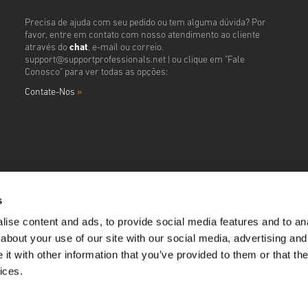
Precisa de ajuda com seu pedido ou tem alguma dúvida? Por
favor, entre em contato com nosso atendimento ao cliente
através do
chat
, e-mail ou correio.
support@supportprofessionals.net
| ou clique em "Fale
Conosco" para ver todas as opções:
Contate-Nos
»
s
ise content and ads, to provide social media features and to anal
about your use of our site with our social media, advertising and
t with other information that you’ve provided to them or that the
ices.