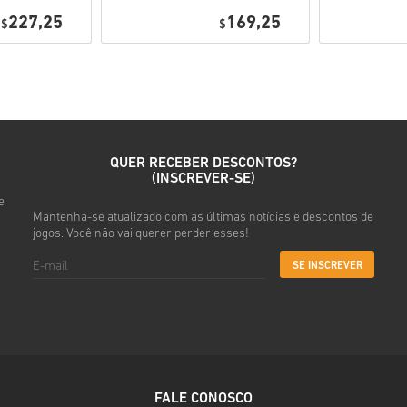
PlayStation
PlayStation
227,25
169,25
$
Network
$
Network
• Escolhe o teu produto
Portugal
Portugal
• Introduz o teu e-mail
• Seleciona o método de pag
• Conclui a tua encomenda
Depois disso, vais receber u
QUER RECEBER DESCONTOS?
(INSCREVER-SE)
e
Mantenha-se atualizado com as últimas notícias e descontos de
jogos. Você não vai querer perder esses!
SE INSCREVER
FALE CONOSCO