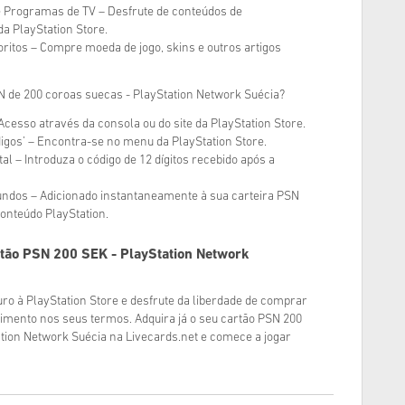
e Programas de TV – Desfrute de conteúdos de
a PlayStation Store.
oritos – Compre moeda de jogo, skins e outros artigos
 de 200 coroas suecas - PlayStation Network Suécia?
Acesso através da consola ou do site da PlayStation Store.
digos’ – Encontra-se no menu da PlayStation Store.
ital – Introduza o código de 12 dígitos recebido após a
fundos – Adicionado instantaneamente à sua carteira PSN
conteúdo PlayStation.
tão PSN 200 SEK - PlayStation Network
ro à PlayStation Store e desfrute da liberdade de comprar
nimento nos seus termos. Adquira já o seu cartão PSN 200
ation Network Suécia na Livecards.net e comece a jogar