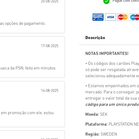
Pague com confi
20-08-2025
Mandar
r as opções de pagamento.
Descrição
17-08-2025
NOTAS IMPORTANTES!
• Os códigos dos cartões Pla
sueca da PSN, feito em minutos.
só pode ser resgatada atravé
selecionou adequadamente em
• Estamos empenhados em of
14-08-2025
mercado. Para o conseguir, 
entregar o valor total da sua
código para um único produ
os em promoção com ele, estou
Moeda:
SEK
Plataforma:
PLAYSTATION N
Região:
SWEDEN