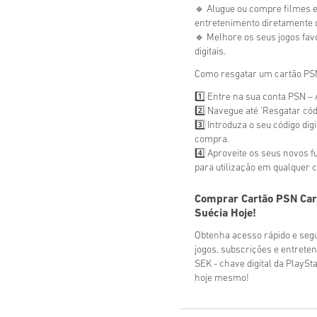
🔹 Alugue ou compre filmes 
entretenimento diretamente d
🔹 Melhore os seus jogos fav
digitais.
Como resgatar um cartão PSN
1️⃣ Entre na sua conta PSN – 
2️⃣ Navegue até ‘Resgatar có
3️⃣ Introduza o seu código dig
compra.
4️⃣ Aproveite os seus novos 
para utilização em qualquer 
Comprar
Cartão PSN Car
Suécia
Hoje!
Obtenha acesso rápido e segu
jogos, subscrições e entrete
SEK - chave digital da PlaySt
hoje mesmo!