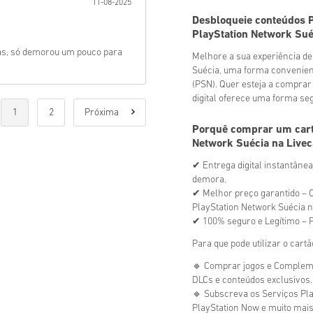
11-08-2025
Desbloqueie conteúdos P
PlayStation Network Sué
as, só demorou um pouco para
Melhore a sua experiência de
Suécia, uma forma convenient
(PSN). Quer esteja a comprar 
digital oferece uma forma se
1
2
Próxima
Porquê comprar um cart
Network Suécia na Livec
✔ Entrega digital instantâne
demora.
✔ Melhor preço garantido – C
PlayStation Network Suécia n
✔ 100% seguro e Legítimo – F
Para que pode utilizar o car
🔹 Comprar jogos e Compleme
DLCs e conteúdos exclusivos.
🔹 Subscreva os Serviços Play
PlayStation Now e muito mais