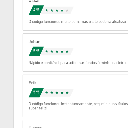
Oskar
4/5
Cancelar
O código funcionou muito bem, mas o site poderia atualiza
Johan
5/5
Rápido e confiável para adicionar fundos à minha carteira 
Erik
5/5
O código funcionou instantaneamente, peguei alguns títul
super feliz!