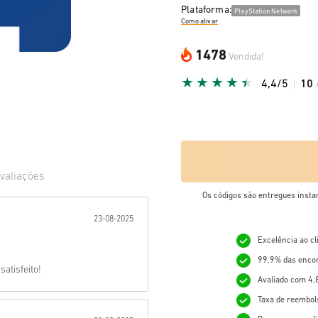
Plataforma:
PlayStation Network
Como ativar
1478
Vendida!
4,4/5
10
valiações
Os códigos são entregues insta
ada:
23-08-2025
Excelência ao c
99,9% das enco
atisfeito!
Avaliado com 4,
Taxa de reembol