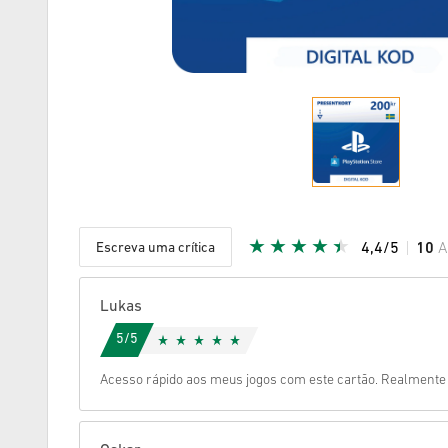
Escreva uma crítica
4,4/5
10
A
Estrela d
Lukas
5/5
Acesso rápido aos meus jogos com este cartão. Realmente s