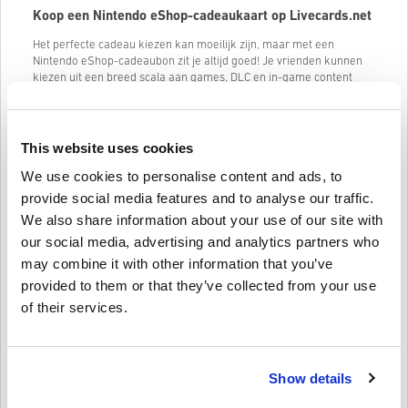
Koop een Nintendo eShop-cadeaukaart op Livecards.net
Het perfecte cadeau kiezen kan moeilijk zijn, maar met een
Nintendo eShop-cadeaubon zit je altijd goed! Je vrienden kunnen
kiezen uit een breed scala aan games, DLC en in-game content
voor hun favoriete Nintendo Switch- en Wii U-games.
Met een Nintendo eShop Gift Card kunnen je vrienden de nieuwste
games en add-ons krijgen zodra ze uitkomen. Ze kunnen ook
This website uses cookies
profiteren van
aanbiedingen en kortingen
op digitale games. Of ze
nu van
Mario Kart
, Zelda, Splatoon of een andere Nintendo-
We use cookies to personalise content and ads, to
franchise houden, ze zullen zeker iets vinden dat ze leuk vinden.
provide social media features and to analyse our traffic.
Hier zijn enkele waarden van Nintendo eShop Cards die je kunt
We also share information about your use of our site with
kopen:
our social media, advertising and analytics partners who
Nintendo eShop-kaart 25 EUR
may combine it with other information that you’ve
provided to them or that they’ve collected from your use
Nintendo eShop-kaart 50 EUR
of their services.
Nintendo eShop-kaart 75 EUR
Houd er rekening mee dat de prijzen in de Nintendo eShop worden
weergegeven in de valuta die overeenkomt met de instelling van je
land/regio. Dus wacht niet langer, ga naar Livecards.net en koop
Show details
vandaag nog een Nintendo eShop Gift Card! Je vrienden zullen je er
dankbaar voor zijn!