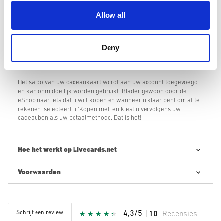
Allow all
Hoe wissel je je Nintendo eShop-cadeaubon in?
Ervan uitgaande dat je al een Nintendo-account hebt, log je in en ga
je naar de Nintendo eShop.
Deny
Selecteer "Code invoeren" in het menu aan de linkerkant van het
scherm. Voer uw code in en selecteer "OK".
Het saldo van uw cadeaukaart wordt aan uw account toegevoegd
en kan onmiddellijk worden gebruikt. Blader gewoon door de
eShop naar iets dat u wilt kopen en wanneer u klaar bent om af te
rekenen, selecteert u 'Kopen met' en kiest u vervolgens uw
cadeaubon als uw betaalmethode. Dat is het!
Hoe het werkt op Livecards.net
Voorwaarden
Nieuw op Livecards.net? Digitale codes kopen is snel en makkelijk:
Pre-order
producten zullen op de aangegeven
releasedatum geleverd worden terwijl items die in
Schrijf een review
4,3/5
10
Recensies
voorraad zijn direct geleverd worden onder voorbehoud