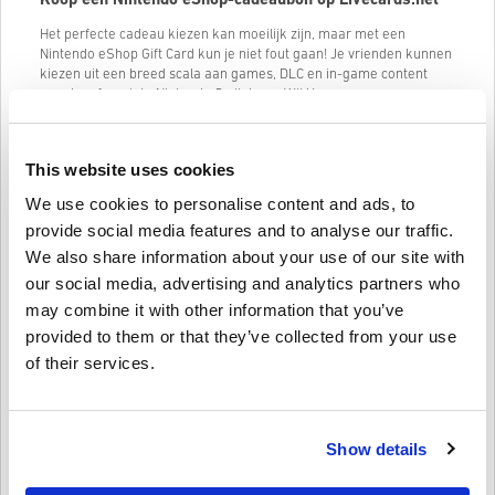
Koop een Nintendo eShop-cadeaubon op Livecards.net
Het perfecte cadeau kiezen kan moeilijk zijn, maar met een
Nintendo eShop Gift Card kun je niet fout gaan! Je vrienden kunnen
kiezen uit een breed scala aan games, DLC en in-game content
voor hun favoriete Nintendo Switch- en Wii U-games.
Met een Nintendo eShop Gift Card kunnen je vrienden de nieuwste
games en add-ons krijgen zodra ze uitkomen. Ze kunnen ook
This website uses cookies
profiteren van
uitverkoop en kortingen
op digitale games. Of ze nu
van
Mario Kart,
Zelda, Splatoon of een andere Nintendo-franchise
We use cookies to personalise content and ads, to
houden, ze zullen zeker iets vinden waar ze dol op zijn.
provide social media features and to analyse our traffic.
Hier zijn enkele denominaties van Nintendo eShop Cards die je kunt
We also share information about your use of our site with
kopen:
our social media, advertising and analytics partners who
Nintendo eShop-kaart 20 USD
may combine it with other information that you’ve
Nintendo eShop-kaart 35 USD
provided to them or that they’ve collected from your use
Nintendo eShop-kaart 50 USD
of their services.
Houd er rekening mee dat de Nintendo eShop prijzen weergeeft in
de valuta die overeenkomt met je land-/regio-instelling. Wacht dus
niet langer, ga naar Livecards.net en koop vandaag nog een
Show details
Nintendo eShop Gift Card! Je vrienden zullen je er dankbaar voor
zijn!