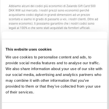
Abbiamo alcuni dei codici più economici di Zalando Gift Card 500
DKK WW sul mercato. I nostri prezzi sono economici perché
acquistiamo codici digitali in grandi dimensioni ad un prezzo
scontato e siamo in grado di passarlo a voi, i nostri clienti. Oltre ad
essere economici, ti possiamo garantire che i nostri codici sono
legali al 100% e che sono stati acquistati da fornitori ufficiali.
Una volta acquistato, ti manderemo il codice digitale di Zalando Gift
Card 500 DKK WW istantaneamente e direttamente al tuo indirizzo
mail precedentemente fornito.
This website uses cookies
La nostra Live Chat (24/7) e il nostro eccellente supporto clienti
sono sempre disponibili in caso ci fossero problemi o domande
We use cookies to personalise content and ads, to
riguardo al codice di Zalando Gift Card 500 DKK WW.
provide social media features and to analyse our traffic.
Il nostro sistema di acquisto facile che comprende solo 3 passaggi
We also share information about your use of our site with
non contiene alcun modulo fastidioso o questionario da compilare e
our social media, advertising and analytics partners who
richiede solamente un indirizzo email e un metodo di pagamento
may combine it with other information that you’ve
valido, così da rendere il processo di acquisto di Zalando Gift Card
500 DKK WW da livecards.net veloce e facile.
provided to them or that they’ve collected from your use
of their services.
Come funziona su Livecards.net