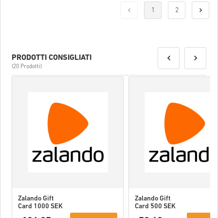
Una volta fatto, riceverai un’email con un link sicuro per accedere
1
2
al tuo codice.
PRODOTTI CONSIGLIATI
(20 Prodotti)
Zalando Gift
Zalando Gift
Card 1000 SEK
Card 500 SEK
Sweden
Sweden