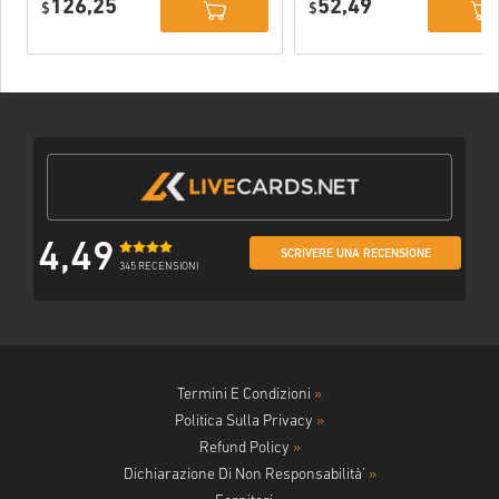
126,25
52,49
$
$
4,49
SCRIVERE UNA RECENSIONE
345 RECENSIONI
Termini E Condizioni
»
Politica Sulla Privacy
»
Refund Policy
»
Dichiarazione Di Non Responsabilità'
»