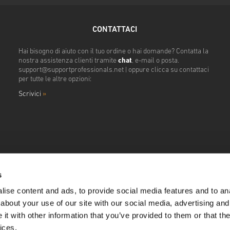
CONTATTACI
Hai bisogno di aiuto con il tuo ordine o hai domande? Contatta la
nostra assistenza clienti tramite
chat
, e-mail o posta.
support@supportprofessionals.net
| oppure clicca su contattaci
per tutte le altre opzioni:
Scrivici
»
s
ise content and ads, to provide social media features and to anal
about your use of our site with our social media, advertising and
t with other information that you’ve provided to them or that the
ices.