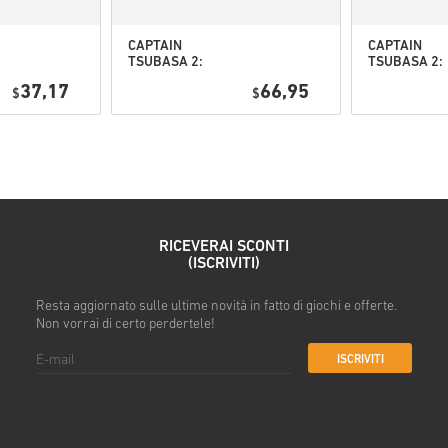
CAPTAIN
CAPTAIN
TSUBASA 2:
TSUBASA 2:
Guarda la guida rapida sopra o
WORLD
WORLD
37,17
66,95
$
FIGHTERS PC
$
FIGHTERS
• Scegli il tuo prodotto
(STEAM) EU
Deluxe Editi
• Inserisci il tuo indirizzo ema
PC (STEAM) 
• Seleziona il metodo di paga
• Completa l’ordine
Una volta fatto, riceverai un’
RICEVERAI SCONTI
(ISCRIVITI)
Resta aggiornato sulle ultime novità in fatto di giochi e offerte.
Non vorrai di certo perdertele!
ISCRIVITI