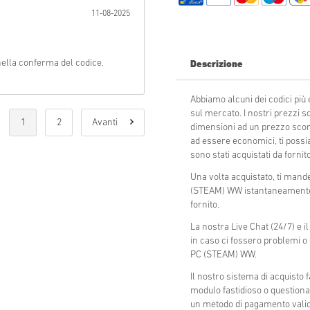
11-08-2025
Invia
 nella conferma del codice.
Descrizione
Abbiamo alcuni dei codici pi
sul mercato. I nostri prezzi s
1
2
Avanti
dimensioni ad un prezzo sconta
ad essere economici, ti possi
sono stati acquistati da fornitor
Una volta acquistato, ti mand
(STEAM) WW istantaneamente 
fornito.
La nostra Live Chat (24/7) e i
in caso ci fossero problemi 
PC (STEAM) WW.
Il nostro sistema di acquisto
modulo fastidioso o questiona
un metodo di pagamento valido