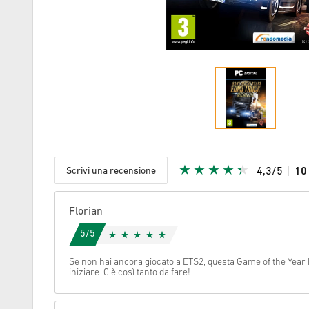
Scrivi una recensione
4,3/5
1
Stella Ric
Florian
5/5
Se non hai ancora giocato a ETS2, questa Game of the Year E
iniziare. C'è così tanto da fare!