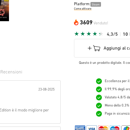
Platform:
Steam
Come attivare
3609
Venduto!
4,3/5
10
Aggiungi al c
Questo è un prodotto digitale. Il co
0
Recensioni
Eccellenza per il
evuta:
Il 99,9% degli o
23-08-2025
Valutato 4,8/5 da 
Meno dello 0,3% d
dition è il modo migliore per
Paga in sicurezza