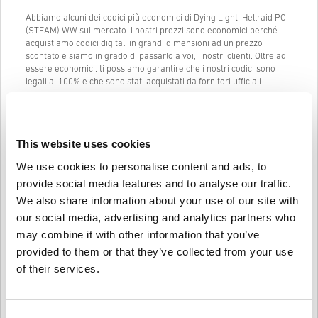
Abbiamo alcuni dei codici più economici di Dying Light: Hellraid PC
(STEAM) WW sul mercato. I nostri prezzi sono economici perché
acquistiamo codici digitali in grandi dimensioni ad un prezzo
scontato e siamo in grado di passarlo a voi, i nostri clienti. Oltre ad
essere economici, ti possiamo garantire che i nostri codici sono
legali al 100% e che sono stati acquistati da fornitori ufficiali.
Una volta acquistato, ti manderemo il codice digitale di Dying Light:
Hellraid PC (STEAM) WW istantaneamente e direttamente al tuo
indirizzo mail precedentemente fornito.
This website uses cookies
La nostra Live Chat (24/7) e il nostro eccellente supporto clienti
sono sempre disponibili in caso ci fossero problemi o domande
We use cookies to personalise content and ads, to
riguardo al codice di Dying Light: Hellraid PC (STEAM) WW.
provide social media features and to analyse our traffic.
Il nostro sistema di acquisto facile che comprende solo 3 passaggi
We also share information about your use of our site with
non contiene alcun modulo fastidioso o questionario da compilare e
our social media, advertising and analytics partners who
richiede solamente un indirizzo email e un metodo di pagamento
may combine it with other information that you’ve
valido, così da rendere il processo di acquisto di Dying Light:
Hellraid PC (STEAM) WW da livecards.net veloce e facile.
provided to them or that they’ve collected from your use
of their services.
Come funziona su Livecards.net