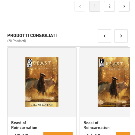
Una volta fatto, riceverai un’email con un link sicuro per accedere
1
2
al tuo codice.
PRODOTTI CONSIGLIATI
(20 Prodotti)
Beast of
Beast of
Reincarnation
Reincarnation
Deluxe Edition
PC (STEAM)