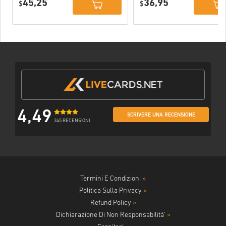
45,25
36,95
PC (STEAM)
$
$
4,49
SCRIVERE UNA RECENSIONE
345 RECENSIONI
Termini E Condizioni
»
Politica Sulla Privacy
»
Refund Policy
»
Dichiarazione Di Non Responsabilità'
»