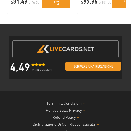
31,49
97,95
$
$
$ 76,60
$ 107,00
4,49
SCRIVERE UNA RECENSIONE
345 RECENSIONI
Termini E Condizioni
»
Politica Sulla Privacy
»
Refund Policy
»
Dichiarazione Di Non Responsabilità'
»