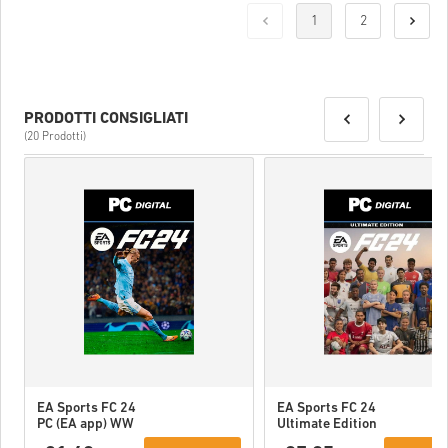
Una volta fatto, riceverai un’email con un link sicuro per accedere
1
2
al tuo codice.
PRODOTTI CONSIGLIATI
(20 Prodotti)
EA Sports FC 24
EA Sports FC 24
PC (EA app) WW
Ultimate Edition
PC (EA app) WW