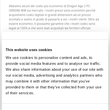
Abbiamo alcuni dei codici più economici di Dragon Age 2 PC
(ORIGIN) WW sul mercato. I nostri prezzi sono economici perché
acquistiamo codici digitali in grandi dimensioni ad un prezzo
scontato e siamo in grado di passarlo a voi, i nostri clienti. Oltre ad
essere economici, ti possiamo garantire che i nostri codici sono
legali al 100% e che sono stati acquistati da fornitori ufficiali.
Una volta acquistato, ti manderemo il codice digitale di Dragon Age
2 PC (ORIGIN) WW istantaneamente e direttamente al tuo indirizzo
mail precedentemente fornito.
This website uses cookies
La nostra Live Chat (24/7) e il nostro eccellente supporto clienti
sono sempre disponibili in caso ci fossero problemi o domande
We use cookies to personalise content and ads, to
riguardo al codice di Dragon Age 2 PC (ORIGIN) WW.
provide social media features and to analyse our traffic.
Il nostro sistema di acquisto facile che comprende solo 3 passaggi
We also share information about your use of our site with
non contiene alcun modulo fastidioso o questionario da compilare e
our social media, advertising and analytics partners who
richiede solamente un indirizzo email e un metodo di pagamento
may combine it with other information that you’ve
valido, così da rendere il processo di acquisto di Dragon Age 2 PC
(ORIGIN) WW da livecards.net veloce e facile.
provided to them or that they’ve collected from your use
of their services.
Come funziona su Livecards.net