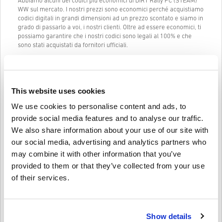
Abbiamo alcuni dei codici più economici di DiRT Rally PC (STEAM)
WW sul mercato. I nostri prezzi sono economici perché acquistiamo
codici digitali in grandi dimensioni ad un prezzo scontato e siamo in
grado di passarlo a voi, i nostri clienti. Oltre ad essere economici, ti
possiamo garantire che i nostri codici sono legali al 100% e che
sono stati acquistati da fornitori ufficiali.
Una volta acquistato, ti manderemo il codice digitale di DiRT Rally
PC (STEAM) WW istantaneamente e direttamente al tuo indirizzo
mail precedentemente fornito.
This website uses cookies
La nostra Live Chat (24/7) e il nostro eccellente supporto clienti
sono sempre disponibili in caso ci fossero problemi o domande
We use cookies to personalise content and ads, to
riguardo al codice di DiRT Rally PC (STEAM) WW.
provide social media features and to analyse our traffic.
Il nostro sistema di acquisto facile che comprende solo 3 passaggi
We also share information about your use of our site with
non contiene alcun modulo fastidioso o questionario da compilare e
our social media, advertising and analytics partners who
richiede solamente un indirizzo email e un metodo di pagamento
valido, così da rendere il processo di acquisto di DiRT Rally PC
may combine it with other information that you’ve
(STEAM) WW da livecards.net veloce e facile.
provided to them or that they’ve collected from your use
of their services.
Come funziona su Livecards.net
Show details
Dichiarazione Di Non Responsabilità
Nuovo su Livecards.net? Acquistare codici digitali è semplice e