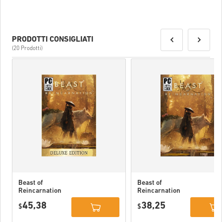
al tuo codice.
PRODOTTI CONSIGLIATI
(20 Prodotti)
Beast of
Beast of
Reincarnation
Reincarnation
Deluxe Edition
PC (STEAM)
45,38
38,25
PC (STEAM)
$
$