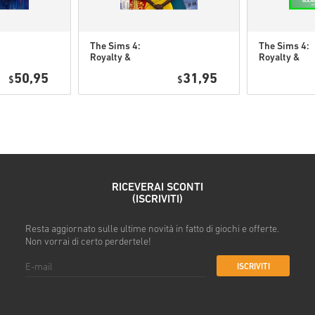
The Sims 4:
The Sims 4:
Royalty &
Royalty &
Guarda la guida rapida sopra o
Legacy DLC PC
Legacy Gran
50,95
31,95
$
(EA app)
$
Bundle DLC 
• Scegli il tuo prodotto
(EA app)
• Inserisci il tuo indirizzo ema
• Seleziona il metodo di paga
• Completa l’ordine
Una volta fatto, riceverai un’
RICEVERAI SCONTI
(ISCRIVITI)
Resta aggiornato sulle ultime novità in fatto di giochi e offerte.
Non vorrai di certo perdertele!
ISCRIVITI