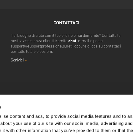
CONTATTACI
Hai bisogno di aiuto con il tuo ordine o hai domande? Contatta la
nostra assistenza clienti tramite
chat
, e-mail o posta.
support@supportprofessionals.net
| oppure clicca su contattaci
per tutte le altre opzioni:
Scrivici
»
s
ise content and ads, to provide social media features and to anal
about your use of our site with our social media, advertising and
t with other information that you’ve provided to them or that the