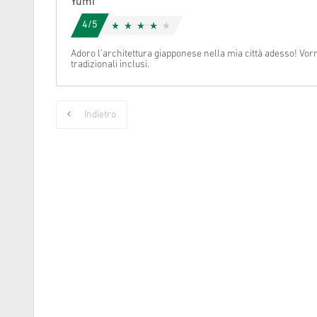
Yumi
4/5
Cancella
Adoro l'architettura giapponese nella mia città adesso! Vorre
tradizionali inclusi.
Indietro