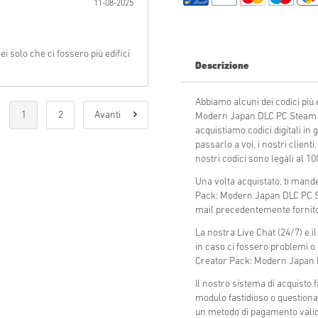
11-08-2025
Invia
i solo che ci fossero più edifici
Descrizione
Abbiamo alcuni dei codici più 
1
2
Avanti
Modern Japan DLC PC Steam W
acquistiamo codici digitali in
passarlo a voi, i nostri client
nostri codici sono legali al 100
Una volta acquistato, ti mande
Pack: Modern Japan DLC PC S
mail precedentemente fornito
La nostra Live Chat (24/7) e i
in caso ci fossero problemi o
Creator Pack: Modern Japan
Il nostro sistema di acquisto
modulo fastidioso o questiona
un metodo di pagamento valido,