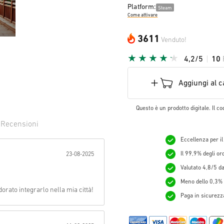
Platform:
Steam
Come attivare
3611
Venduto!
4,2/5
10
Aggiungi al c
Questo è un prodotto digitale. Il co
0
Recensioni
Eccellenza per il
evuta:
Il 99,9% degli o
23-08-2025
Valutato 4,8/5 da 
Meno dello 0,3% d
orato integrarlo nella mia città!
Paga in sicurezza