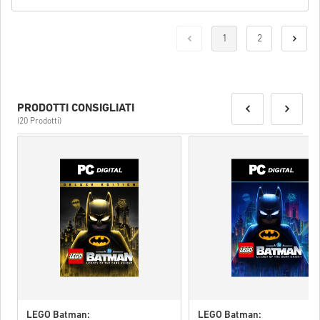
Una volta fatto, riceverai un’email con un link sicuro per accedere
al tuo codice.
1
2
PRODOTTI CONSIGLIATI
(20 Prodotti)
LEGO Batman:
LEGO Batman: