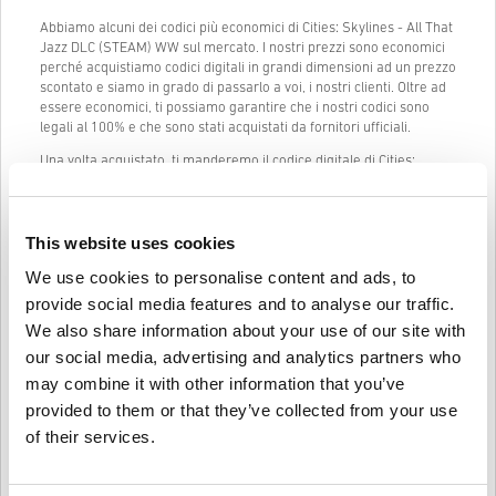
Abbiamo alcuni dei codici più economici di Cities: Skylines - All That
Jazz DLC (STEAM) WW sul mercato. I nostri prezzi sono economici
perché acquistiamo codici digitali in grandi dimensioni ad un prezzo
scontato e siamo in grado di passarlo a voi, i nostri clienti. Oltre ad
essere economici, ti possiamo garantire che i nostri codici sono
legali al 100% e che sono stati acquistati da fornitori ufficiali.
Una volta acquistato, ti manderemo il codice digitale di Cities:
Skylines - All That Jazz DLC (STEAM) WW istantaneamente e
direttamente al tuo indirizzo mail precedentemente fornito.
La nostra Live Chat (24/7) e il nostro eccellente supporto clienti
This website uses cookies
sono sempre disponibili in caso ci fossero problemi o domande
riguardo al codice di Cities: Skylines - All That Jazz DLC (STEAM)
We use cookies to personalise content and ads, to
WW.
provide social media features and to analyse our traffic.
Il nostro sistema di acquisto facile che comprende solo 3 passaggi
We also share information about your use of our site with
non contiene alcun modulo fastidioso o questionario da compilare e
our social media, advertising and analytics partners who
richiede solamente un indirizzo email e un metodo di pagamento
may combine it with other information that you’ve
valido, così da rendere il processo di acquisto di Cities: Skylines - All
That Jazz DLC (STEAM) WW da livecards.net veloce e facile.
provided to them or that they’ve collected from your use
of their services.
Come funziona su Livecards.net