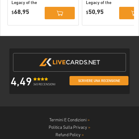
Legacy of the
Legacy of the
Dark Knight
Dark Knight PC
68,95
50,95
Deluxe Edition
$
(STEAM) EU
$
DLC PC (STEAM)
EU
4,49
SCRIVERE UNA RECENSIONE
345 RECENSIONI
Termini E Condizioni
»
Politica Sulla Privacy
»
Refund Policy
»