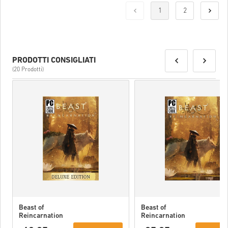
Una volta fatto, riceverai un’email con un link sicuro per accedere
1
2
al tuo codice.
PRODOTTI CONSIGLIATI
(20 Prodotti)
Beast of
Beast of
Reincarnation
Reincarnation
Deluxe Edition
PC (STEAM)