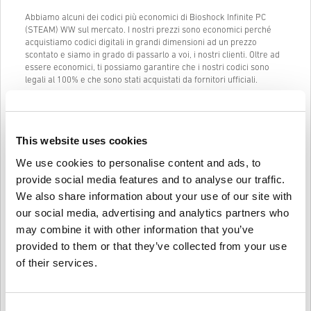
Abbiamo alcuni dei codici più economici di Bioshock Infinite PC
(STEAM) WW sul mercato. I nostri prezzi sono economici perché
acquistiamo codici digitali in grandi dimensioni ad un prezzo
scontato e siamo in grado di passarlo a voi, i nostri clienti. Oltre ad
essere economici, ti possiamo garantire che i nostri codici sono
legali al 100% e che sono stati acquistati da fornitori ufficiali.
Una volta acquistato, ti manderemo il codice digitale di Bioshock
Infinite PC (STEAM) WW istantaneamente e direttamente al tuo
indirizzo mail precedentemente fornito.
This website uses cookies
La nostra Live Chat (24/7) e il nostro eccellente supporto clienti
sono sempre disponibili in caso ci fossero problemi o domande
We use cookies to personalise content and ads, to
riguardo al codice di Bioshock Infinite PC (STEAM) WW.
provide social media features and to analyse our traffic.
Il nostro sistema di acquisto facile che comprende solo 3 passaggi
We also share information about your use of our site with
non contiene alcun modulo fastidioso o questionario da compilare e
our social media, advertising and analytics partners who
richiede solamente un indirizzo email e un metodo di pagamento
may combine it with other information that you’ve
valido, così da rendere il processo di acquisto di Bioshock Infinite
PC (STEAM) WW da livecards.net veloce e facile.
provided to them or that they’ve collected from your use
of their services.
Come funziona su Livecards.net