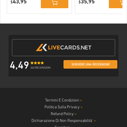
43,95
35,95
PC (STEAM)
$
$
4,49
SCRIVERE UNA RECENSIONE
345 RECENSIONI
Termini E Condizioni
»
Politica Sulla Privacy
»
Refund Policy
»
Dichiarazione Di Non Responsabilità'
»