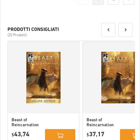
al tuo codice.
PRODOTTI CONSIGLIATI
(20 Prodotti)
Beast of
Beast of
Reincarnation
Reincarnation
Deluxe Edition
PC (STEAM)
43,74
37,17
PC (STEAM)
$
$