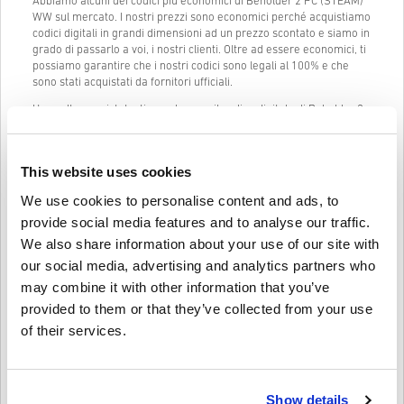
Abbiamo alcuni dei codici più economici di Beholder 2 PC (STEAM)
WW sul mercato. I nostri prezzi sono economici perché acquistiamo
codici digitali in grandi dimensioni ad un prezzo scontato e siamo in
grado di passarlo a voi, i nostri clienti. Oltre ad essere economici, ti
possiamo garantire che i nostri codici sono legali al 100% e che
sono stati acquistati da fornitori ufficiali.
Una volta acquistato, ti manderemo il codice digitale di Beholder 2
PC (STEAM) WW istantaneamente e direttamente al tuo indirizzo
mail precedentemente fornito.
La nostra Live Chat (24/7) e il nostro eccellente supporto clienti
This website uses cookies
sono sempre disponibili in caso ci fossero problemi o domande
We use cookies to personalise content and ads, to
riguardo al codice di Beholder 2 PC (STEAM) WW.
provide social media features and to analyse our traffic.
Il nostro sistema di acquisto facile che comprende solo 3 passaggi
We also share information about your use of our site with
non contiene alcun modulo fastidioso o questionario da compilare e
richiede solamente un indirizzo email e un metodo di pagamento
our social media, advertising and analytics partners who
valido, così da rendere il processo di acquisto di Beholder 2 PC
may combine it with other information that you’ve
(STEAM) WW da livecards.net veloce e facile.
provided to them or that they’ve collected from your use
of their services.
Come funziona su Livecards.net
Dichiarazione Di Non Responsabilità
Nuovo su Livecards.net? Acquistare codici digitali è semplice e
Show details