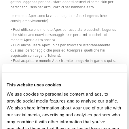
gettoni leggenda per acquistare oggetti cosmetici come skin per
personaggi, skin per armi, cornici per banner e altro.
Le monete Apex sono la valuta pagata in Apex Legends (che
consigliamo vivamente).
• Puoi utilizzare le monete Apex per acquistare pacchetti Legends
(che sbloccano nuovi personaggi), skin per armi, pacchetti di
monete Apex e altro ancora.
• Puoi anche usare Apex Coins per sbloccare istantaneamente
qualsiasi personaggio che possiedi (compresi quelli che hai
acquistato con Legend Tokens).
• Puoi acquistare monete Apex tramite il negozio in-game o qui su
Livecards a un prezzo conveniente.
Perché dovresti acquistare Apex Legends - 6700
monete Apex PC
This website uses cookies
Vai avanti in Apex Legends! Una delle cose migliori che puoi fare è
We use cookies to personalise content and ads, to
acquistare Apex Legends - 6700 Apex Coins PC. Ecco perché:
provide social media features and to analyse our traffic.
1. Le monete Apex Legends ti danno un vantaggio nel gioco.
We also share information about your use of our site with
our social media, advertising and analytics partners who
Avendo più monete, sarai in grado di acquistare armi e
attrezzature migliori per aiutarti a sopravvivere e vincere più
may combine it with other information that you’ve
partite.
provided to them or that they’ve collected from your use