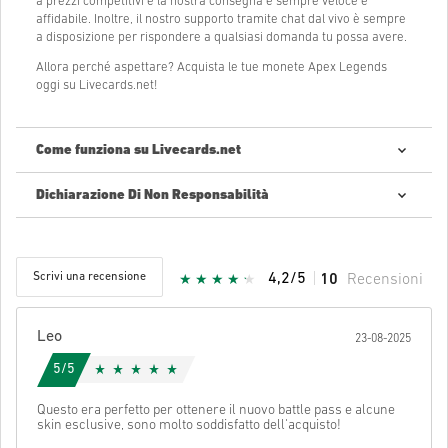
a prezzi competitivi e la nostra consegna è sempre veloce e
affidabile. Inoltre, il nostro supporto tramite chat dal vivo è sempre
a disposizione per rispondere a qualsiasi domanda tu possa avere.
Allora perché aspettare? Acquista le tue monete Apex Legends
oggi su Livecards.net!
Come funziona su Livecards.net
Dichiarazione Di Non Responsabilità
Nuovo su Livecards.net? Acquistare codici digitali è semplice e
veloce:
Pre-Order
prodotti saranno forniti prima o alla data di
rilascio menzionata, mentre gli articoli in giacenza saranno
Scrivi una recensione
4,2/5
10
Recensioni
forniti istantaneamente dopo aver verificato i parametri di
sicurezza.
Acquisti considerati ad uso commerciale non saranno
accettati.
Leo
23-08-2025
Tu acquisterai solamente un prodotto digitale.
Stella Ricevuta:
5/5
Per ulteriori informazioni controllate per favore le nostre
FAQs
.
Se durante l'acquisto si verificasse un qualsiasi tipo di
Questo era perfetto per ottenere il nuovo battle pass e alcune
skin esclusive, sono molto soddisfatto dell'acquisto!
problema, notificatecelo utilizzando il nostro
Contact Us
form
.