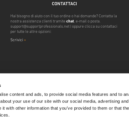
CONTATTACI
Hai bisogno di aiuto con il tuo ordine o hai domande? Contatta la
nostra assistenza clienti tramite
chat
, e-mail o posta.
support@supportprofessionals.net
| oppure clicca su contattaci
per tutte le altre opzioni:
Scrivici
»
s
ise content and ads, to provide social media features and to anal
about your use of our site with our social media, advertising and
t with other information that you’ve provided to them or that the
ices.