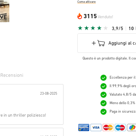
Come attivare
3115
Venduto!
3,9/5
10
Aggiungi al c
Questo è un prodotto digitale. Il co
0
Recensioni
Eccellenza per il
Il 99,9% degli o
evuta:
23-08-2025
Valutato 4,8/5 da 
Meno dello 0,3% d
Paga in sicurezza
 in un thriller poliziesco!