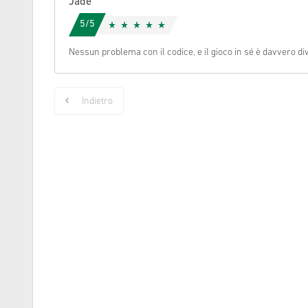
Jade
5/5
Cancella
Nessun problema con il codice, e il gioco in sé è davvero di
Indietro