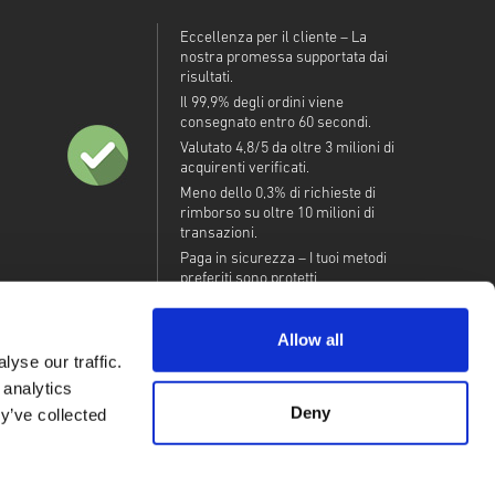
Eccellenza per il cliente – La
nostra promessa supportata dai
risultati.
Il 99,9% degli ordini viene
consegnato entro 60 secondi.
Valutato 4,8/5 da oltre 3 milioni di
acquirenti verificati.
Meno dello 0,3% di richieste di
rimborso su oltre 10 milioni di
transazioni.
Paga in sicurezza – I tuoi metodi
preferiti sono protetti.
Allow all
yse our traffic.
 analytics
Deny
y’ve collected