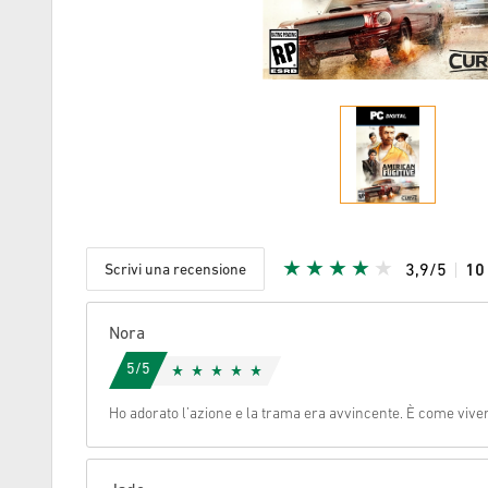
Scrivi una recensione
3,9/5
1
Stella Ric
Nora
5/5
Ho adorato l’azione e la trama era avvincente. È come vivere