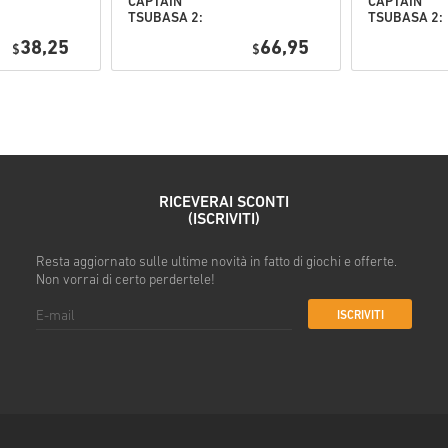
CAPTAIN
CAPTAIN
TSUBASA 2:
TSUBASA 2:
Guarda la guida rapida sopra o
WORLD
WORLD
38,25
66,95
$
FIGHTERS PC
$
FIGHTERS
• Scegli il tuo prodotto
(STEAM) EU
Deluxe Editi
• Inserisci il tuo indirizzo ema
PC (STEAM) 
• Seleziona il metodo di paga
• Completa l’ordine
Una volta fatto, riceverai un’
RICEVERAI SCONTI
(ISCRIVITI)
Resta aggiornato sulle ultime novità in fatto di giochi e offerte.
Non vorrai di certo perdertele!
ISCRIVITI