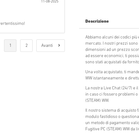
11-08-2025
Invia
Descrizione
vertentissimo!
Abbiamo alcuni dei codici pi
mercato. I nostri prezzi sono
1
2
Avanti
dimensioni ad un prezzo sconta
ad essere economici, ti possi
sono stati acquistati da fornitor
Una volta acquistato, ti mand
WW istantaneamente e diretta
La nostra Live Chat (24/7) e i
in caso ci fossero problemi o
(STEAM) WW.
Il nostro sistema di acquisto
modulo fastidioso o questiona
un metodo di pagamento valido
Fugitive PC (STEAM) WW da liv