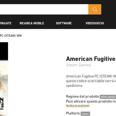
EPAGATE
RICARICA MOBILE
SOFTWARE
VIDEOGIOCHI
e PC (STEAM) WW
American Fugitiv
Steam Games
American Fugitive PC (STEAM) WW
questo codice scaricabile verrà i
spedizione.
Regione del prodotto:
WORLDWIDE
Puoi attivare questo prodotto in
Verifica le restrizioni
Platform:
Steam