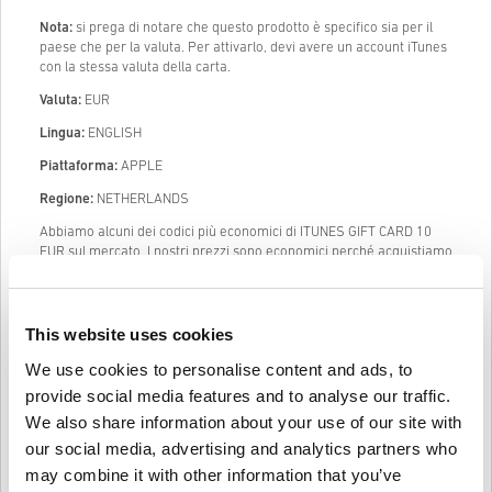
Nota:
si prega di notare che questo prodotto è specifico sia per il
paese che per la valuta. Per attivarlo, devi avere un account iTunes
con la stessa valuta della carta.
Valuta:
EUR
Lingua:
ENGLISH
Piattaforma:
APPLE
Regione:
NETHERLANDS
Abbiamo alcuni dei codici più economici di ITUNES GIFT CARD 10
EUR sul mercato. I nostri prezzi sono economici perché acquistiamo
codici digitali in grandi dimensioni ad un prezzo scontato e siamo in
grado di passarlo a voi, i nostri clienti. Oltre ad essere economici, ti
possiamo garantire che i nostri codici sono legali al 100% e che
sono stati acquistati da fornitori ufficiali.
This website uses cookies
Una volta acquistato, ti manderemo il codice digitale di ITUNES GIFT
We use cookies to personalise content and ads, to
CARD 10 EUR istantaneamente e direttamente al tuo indirizzo mail
provide social media features and to analyse our traffic.
precedentemente fornito.
(pre-Order prodotti saranno forniti prima
We also share information about your use of our site with
o alla data di rilascio menzionata.)
our social media, advertising and analytics partners who
La nostra Live Chat (24/7) e il nostro eccellente supporto clienti
may combine it with other information that you’ve
sono sempre disponibili in caso ci fossero problemi o domande