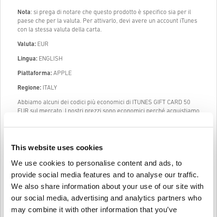
Nota
: si prega di notare che questo prodotto è specifico sia per il
paese che per la valuta. Per attivarlo, devi avere un account iTunes
con la stessa valuta della carta.
Valuta:
EUR
Lingua:
ENGLISH
Piattaforma:
APPLE
Regione:
ITALY
Abbiamo alcuni dei codici più economici di ITUNES GIFT CARD 50
EUR sul mercato. I nostri prezzi sono economici perché acquistiamo
codici digitali in grandi dimensioni ad un prezzo scontato e siamo in
grado di passarlo a voi, i nostri clienti. Oltre ad essere economici, ti
possiamo garantire che i nostri codici sono legali al 100% e che
sono stati acquistati da fornitori ufficiali.
This website uses cookies
Una volta acquistato, ti manderemo il codice digitale di ITUNES GIFT
We use cookies to personalise content and ads, to
CARD 50 EUR istantaneamente e direttamente al tuo indirizzo mail
provide social media features and to analyse our traffic.
precedentemente fornito.
(pre-Order prodotti saranno forniti prima
We also share information about your use of our site with
o alla data di rilascio menzionata.)
our social media, advertising and analytics partners who
La nostra Live Chat (24/7) e il nostro eccellente supporto clienti
may combine it with other information that you’ve
sono sempre disponibili in caso ci fossero problemi o domande