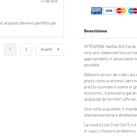
11-08-2025
Invia
un acquisto davvero perfetto per
Descrizione
ATTENTION: Netflix Gift Ca
1
2
Avanti
only are redeemed via corres
appropriately in association
possible.
Abbiamo alcuni dei codici più 
prezzi sono economici perché 
prezzo scontato e siamo in gra
economici, ti possiamo garanti
acquistati da fornitori ufficiali.
Una volta acquistato, ti mande
istantaneamente e direttamen
La nostra Live Chat (24/7) e i
in caso ci fossero problemi o 