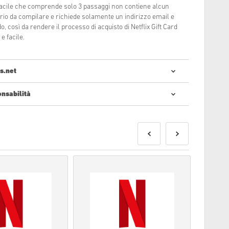
 facile che comprende solo 3 passaggi non contiene alcun
rio da compilare e richiede solamente un indirizzo email e
 così da rendere il processo di acquisto di Netflix Gift Card
e facile.
s.net
onsabilità
tare codici digitali è semplice e veloce:
o forniti prima o alla data di rilascio menzionata, mentre
aranno forniti istantaneamente dopo aver verificato i
so commerciale non saranno accettati.
un prodotto digitale.
 controllate per favore le nostre
FAQs
.
erificasse un qualsiasi tipo di problema, notificatecelo
ct Us form
.
ibile ricevere più di un codice.