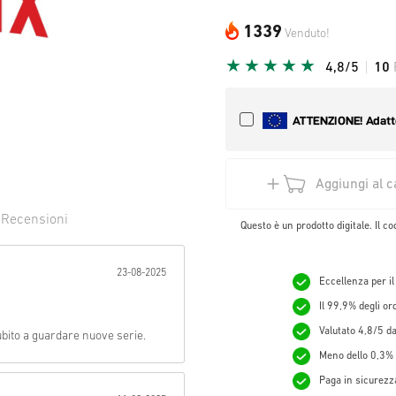
1339
Venduto!
4,8/5
10
Aggiungi al c
0
Recensioni
Questo è un prodotto digitale. Il co
evuta:
23-08-2025
Eccellenza per il
Il 99,9% degli o
Valutato 4,8/5 da 
ubito a guardare nuove serie.
Meno dello 0,3% d
Paga in sicurezza