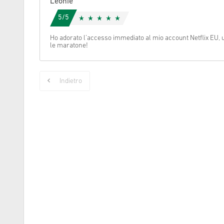
Leonie
5/5
Cancella
Ho adorato l’accesso immediato al mio account Netflix EU, 
le maratone!
Indietro