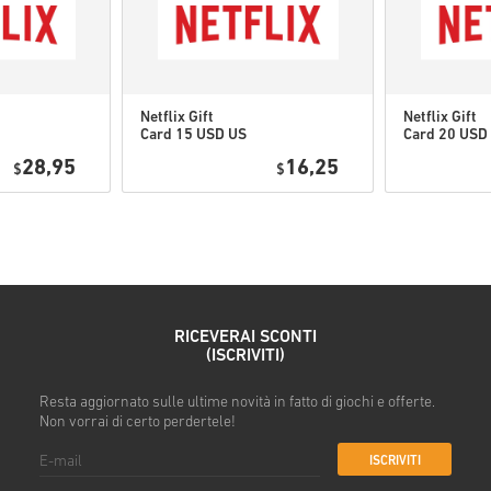
Netflix Gift
Netflix Gift
Card 15 USD US
Card 20 USD
Guarda la guida rapida sopra o
28,95
16,25
$
$
• Scegli il tuo prodotto
• Inserisci il tuo indirizzo ema
• Seleziona il metodo di paga
• Completa l’ordine
Una volta fatto, riceverai un’
RICEVERAI SCONTI
(ISCRIVITI)
Resta aggiornato sulle ultime novità in fatto di giochi e offerte.
Non vorrai di certo perdertele!
ISCRIVITI