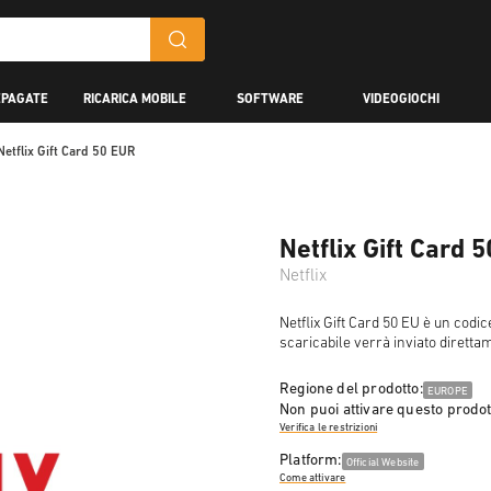
EPAGATE
RICARICA MOBILE
SOFTWARE
VIDEOGIOCHI
Netflix Gift Card 50 EUR
Netflix Gift Card 
Netflix
Netflix Gift Card 50 EU è un codi
scaricabile verrà inviato direttam
Regione del prodotto:
EUROPE
Non puoi attivare questo prodot
Verifica le restrizioni
Platform:
Official Website
Come attivare