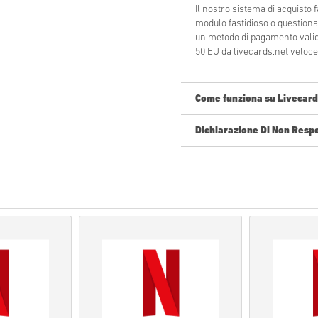
Il nostro sistema di acquisto
modulo fastidioso o questiona
un metodo di pagamento valido,
50 EU da livecards.net veloce 
Come funziona su Livecard
Dichiarazione Di Non Resp
Nuovo su Livecards.net? Acquis
Pre-Order
prodotti sarann
gli articoli in giacenza s
parametri di sicurezza.
Acquisti considerati ad u
Tu acquisterai solamente 
Per ulteriori informazioni
Se durante l'acquisto si v
utilizzando il nostro
Conta
Per alcuni prodotti è poss