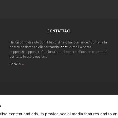
CONTATTACI
Hai bisogno di aiuto con il tuo ordine o hai domande? Contatta la
nostra assistenza clienti tramite
chat
, e-mail o posta.
support@supportprofessionals.net
| oppure clicca su contattaci
per tutte le altre opzioni:
Scrivici
»
s
ise content and ads, to provide social media features and to anal