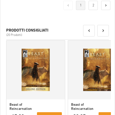
Una volta fatto, riceverai un’email con un link sicuro per accedere
1
2
al tuo codice.
PRODOTTI CONSIGLIATI
(20 Prodotti)
Beast of
Beast of
Reincarnation
Reincarnation
Deluxe Edition
PC (STEAM)