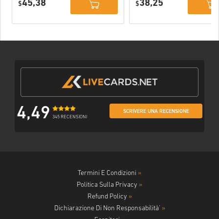
45,38
38,25
PC (STEAM)
$
$
4,49
SCRIVERE UNA RECENSIONE
345 RECENSIONI
Termini E Condizioni
»
Politica Sulla Privacy
»
Refund Policy
»
Dichiarazione Di Non Responsabilità'
»