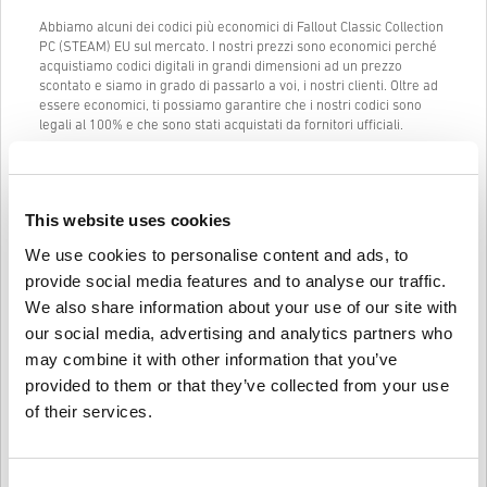
Abbiamo alcuni dei codici più economici di Fallout Classic Collection
PC (STEAM) EU sul mercato. I nostri prezzi sono economici perché
acquistiamo codici digitali in grandi dimensioni ad un prezzo
scontato e siamo in grado di passarlo a voi, i nostri clienti. Oltre ad
essere economici, ti possiamo garantire che i nostri codici sono
legali al 100% e che sono stati acquistati da fornitori ufficiali.
Una volta acquistato, ti manderemo il codice digitale di Fallout
Classic Collection PC (STEAM) EU istantaneamente e direttamente
al tuo indirizzo mail precedentemente fornito.
This website uses cookies
La nostra Live Chat (24/7) e il nostro eccellente supporto clienti
sono sempre disponibili in caso ci fossero problemi o domande
We use cookies to personalise content and ads, to
riguardo al codice di Fallout Classic Collection PC (STEAM) EU.
provide social media features and to analyse our traffic.
Il nostro sistema di acquisto facile che comprende solo 3 passaggi
We also share information about your use of our site with
non contiene alcun modulo fastidioso o questionario da compilare e
our social media, advertising and analytics partners who
richiede solamente un indirizzo email e un metodo di pagamento
may combine it with other information that you’ve
valido, così da rendere il processo di acquisto di Fallout Classic
Collection PC (STEAM) EU da livecards.net veloce e facile.
provided to them or that they’ve collected from your use
of their services.
Come funziona su Livecards.net