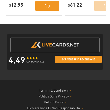
Xbox One WW
One WW
12,95
61,22
$
$
4,49
SCRIVERE UNA RECENSIONE
345 RECENSIONI
Termini E Condizioni
»
Politica Sulla Privacy
»
Refund Policy
»
Dichiarazione Di Non Responsabilità'
»