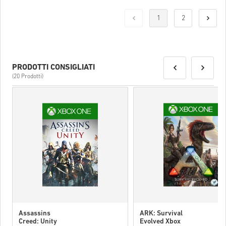
Una volta fatto, riceverai un’email con un link sicuro per accedere
al tuo codice.
1
2
PRODOTTI CONSIGLIATI
(20 Prodotti)
Assassins
ARK: Survival
Creed: Unity
Evolved Xbox