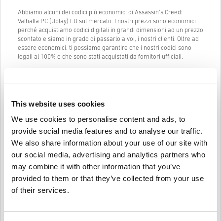
Abbiamo alcuni dei codici più economici di Assassin’s Creed:
Valhalla PC (Uplay) EU sul mercato. I nostri prezzi sono economici
perché acquistiamo codici digitali in grandi dimensioni ad un prezzo
scontato e siamo in grado di passarlo a voi, i nostri clienti. Oltre ad
essere economici, ti possiamo garantire che i nostri codici sono
legali al 100% e che sono stati acquistati da fornitori ufficiali.
Una volta acquistato, ti manderemo il codice digitale di Assassin’s
Creed: Valhalla PC (Uplay) EU istantaneamente e direttamente al
tuo indirizzo mail precedentemente fornito.
This website uses cookies
La nostra Live Chat (24/7) e il nostro eccellente supporto clienti
sono sempre disponibili in caso ci fossero problemi o domande
We use cookies to personalise content and ads, to
riguardo al codice di Assassin’s Creed: Valhalla PC (Uplay) EU.
provide social media features and to analyse our traffic.
Il nostro sistema di acquisto facile che comprende solo 3 passaggi
We also share information about your use of our site with
non contiene alcun modulo fastidioso o questionario da compilare e
our social media, advertising and analytics partners who
richiede solamente un indirizzo email e un metodo di pagamento
valido, così da rendere il processo di acquisto di Assassin’s Creed:
may combine it with other information that you’ve
Valhalla PC (Uplay) EU da livecards.net veloce e facile.
provided to them or that they’ve collected from your use
of their services.
Come funziona su Livecards.net