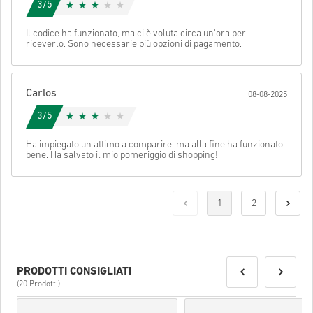
Stella Ricevuta:
3/5
Per ulteriori informazioni controllate per favore le nostre
FAQs
.
Se durante l'acquisto si verificasse un qualsiasi tipo di
Il codice ha funzionato, ma ci è voluta circa un'ora per
riceverlo. Sono necessarie più opzioni di pagamento.
problema, notificatecelo utilizzando il nostro
Contact Us
form
.
Per alcuni prodotti è possibile ricevere più di un codice.
Carlos
08-08-2025
Guarda la guida rapida sopra oppure segui i passaggi qui sotto 👇
3/5
• Scegli il tuo prodotto
Invia
Cancella
Ha impiegato un attimo a comparire, ma alla fine ha funzionato
• Inserisci il tuo indirizzo email
bene. Ha salvato il mio pomeriggio di shopping!
• Seleziona il metodo di pagamento preferito
• Completa l’ordine
Una volta fatto, riceverai un’email con un link sicuro per accedere
1
2
al tuo codice.
PRODOTTI CONSIGLIATI
(20 Prodotti)