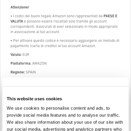
Attenzione!
• I codici dei buoni regalo Amazon sono rappresentati da
PAESE E
VALUTA
e possono essere riscattati solo tramite gli account
corrispondenti. Assicurati di aver selezionato in modo appropriato
in associazione al tuo account.
• Per attivare questo codice è necessario aggiungere un metodo di
pagamento (carta di credito) al tuo account Amazon.
Valuta:
EUR
Piattaforma:
AMAZON
Regione:
SPAIN
Abbiamo alcuni dei codici più economici di AMAZON GIFT CARD 15
EUR ES sul mercato. I nostri prezzi sono economici perché
acquistiamo codici digitali in grandi dimensioni ad un prezzo
scontato e siamo in grado di passarlo a voi, i nostri clienti. Oltre ad
This website uses cookies
essere economici, ti possiamo garantire che i nostri codici sono
We use cookies to personalise content and ads, to
legali al 100% e che sono stati acquistati da fornitori ufficiali.
provide social media features and to analyse our traffic.
Una volta acquistato, ti manderemo il codice digitale di AMAZON
We also share information about your use of our site with
GIFT CARD 15 EUR ES istantaneamente e direttamente al tuo
indirizzo mail precedentemente fornito.
(pre-Order prodotti
our social media, advertising and analytics partners who