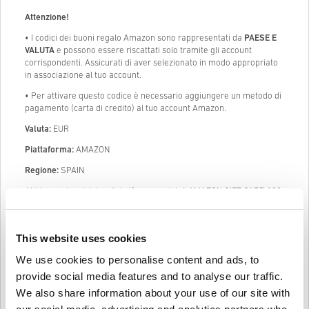
Attenzione!
• I codici dei buoni regalo Amazon sono rappresentati da
PAESE E
VALUTA
e possono essere riscattati solo tramite gli account
corrispondenti. Assicurati di aver selezionato in modo appropriato
in associazione al tuo account.
• Per attivare questo codice è necessario aggiungere un metodo di
pagamento (carta di credito) al tuo account Amazon.
Valuta:
EUR
Piattaforma:
AMAZON
Regione:
SPAIN
Abbiamo alcuni dei codici più economici di AMAZON GIFT CARD 100
EUR ES sul mercato. I nostri prezzi sono economici perché
acquistiamo codici digitali in grandi dimensioni ad un prezzo
scontato e siamo in grado di passarlo a voi, i nostri clienti. Oltre ad
This website uses cookies
essere economici, ti possiamo garantire che i nostri codici sono
legali al 100% e che sono stati acquistati da fornitori ufficiali.
We use cookies to personalise content and ads, to
Una volta acquistato, ti manderemo il codice digitale di AMAZON
provide social media features and to analyse our traffic.
GIFT CARD 100 EUR ES istantaneamente e direttamente al tuo
We also share information about your use of our site with
indirizzo mail precedentemente fornito.
(pre-Order prodotti