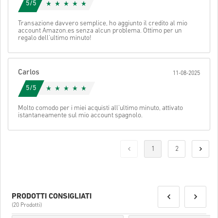
Stella Ricevuta:
5/5
Per ulteriori informazioni controllate per favore le nostre
FAQs
.
Se durante l'acquisto si verificasse un qualsiasi tipo di
Transazione davvero semplice, ho aggiunto il credito al mio
account Amazon.es senza alcun problema. Ottimo per un
problema, notificatecelo utilizzando il nostro
Contact Us
regalo dell'ultimo minuto!
form
.
Per alcuni prodotti è possibile ricevere più di un codice.
Carlos
11-08-2025
Guarda la guida rapida sopra oppure segui i passaggi qui sotto 👇
5/5
• Scegli il tuo prodotto
Invia
Cancella
• Inserisci il tuo indirizzo email
Molto comodo per i miei acquisti all'ultimo minuto, attivato
• Seleziona il metodo di pagamento preferito
istantaneamente sul mio account spagnolo.
• Completa l’ordine
Una volta fatto, riceverai un’email con un link sicuro per accedere
al tuo codice.
1
2
PRODOTTI CONSIGLIATI
(20 Prodotti)