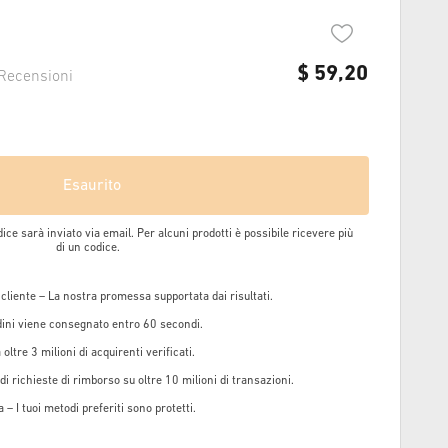
$
59,20
Recensioni
Esaurito
dice sarà inviato via email. Per alcuni prodotti è possibile ricevere più
di un codice.
 cliente – La nostra promessa supportata dai risultati.
rdini viene consegnato entro 60 secondi.
oltre 3 milioni di acquirenti verificati.
i richieste di rimborso su oltre 10 milioni di transazioni.
 – I tuoi metodi preferiti sono protetti.