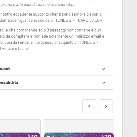
 prima o alla data di rilascio menzionata.)
l nostro eccellente supporto clienti sono sempre disponibili
o domande riguardo al codice di ITUNES GIFT CARD 50 EUR.
 facile che comprende solo 3 passaggi non contiene alcun
rio da compilare e richiede solamente un indirizzo email e
, così da rendere il processo di acquisto di ITUNES GIFT
veloce e facile.
s.net
onsabilità
tare codici digitali è semplice e veloce:
o forniti prima o alla data di rilascio menzionata, mentre
aranno forniti istantaneamente dopo aver verificato i
so commerciale non saranno accettati.
un prodotto digitale.
 controllate per favore le nostre
FAQs
.
erificasse un qualsiasi tipo di problema, notificatecelo
ct Us form
.