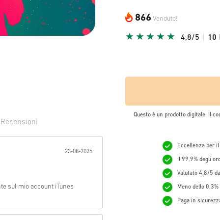
866
Venduto!
4,8/5
10
Questo è un prodotto digitale. Il co
0
Recensioni
evuta:
Eccellenza per il
23-08-2025
Il 99,9% degli o
Valutato 4,8/5 da 
te sul mio account iTunes
Meno dello 0,3% d
Paga in sicurezza