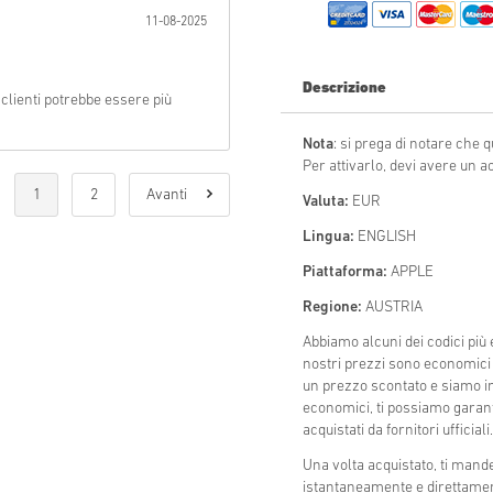
11-08-2025
Invia
Descrizione
clienti potrebbe essere più
Nota
: si prega di notare che q
Per attivarlo, devi avere un a
1
2
Avanti
Valuta:
EUR
Lingua:
ENGLISH
Piattaforma:
APPLE
Regione:
AUSTRIA
Abbiamo alcuni dei codici pi
nostri prezzi sono economici 
un prezzo scontato e siamo in 
economici, ti possiamo garanti
acquistati da fornitori ufficiali.
Una volta acquistato, ti mand
istantaneamente e direttamen