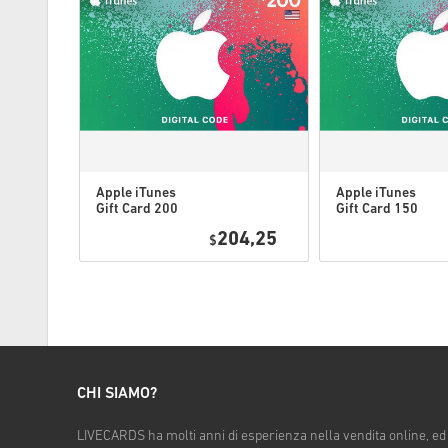
Apple iTunes
Apple iTunes
Gift Card 200
Gift Card 150
USD USA
USD USA
9,25
204,25
$
CHI SIAMO?
LIVECARDS ha molti anni di esperienza nella vendita online, ed