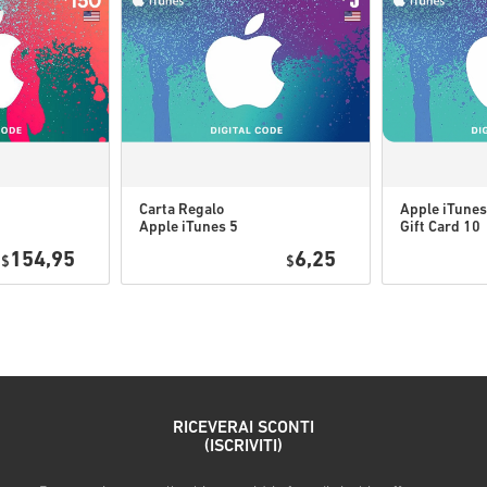
Per alcuni prodotti è poss
Carta Regalo
Apple iTunes
Apple iTunes 5
Gift Card 10
Guarda la guida rapida sopra o
USD USA
USD USA
154,95
6,25
$
$
• Scegli il tuo prodotto
• Inserisci il tuo indirizzo ema
• Seleziona il metodo di paga
• Completa l’ordine
Una volta fatto, riceverai un’
RICEVERAI SCONTI
(ISCRIVITI)