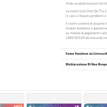
Order prodotti saranno forniti
La nostra Live Chat (24/7) e i
in caso ci fossero problemi 
Il nostro sistema di acquisto
modulo fastidioso o questiona
un metodo di pagamento valido
CARD 50 EUR da livecards.net 
Come funziona su Livecard
Dichiarazione Di Non Resp
Nuovo su Livecards.net? Acquis
Pre-Order
prodotti sarann
gli articoli in giacenza s
parametri di sicurezza.
Acquisti considerati ad u
Tu acquisterai solamente 
Per ulteriori informazioni
Se durante l'acquisto si v
utilizzando il nostro
Conta