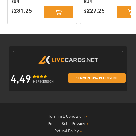
EUR -
EUR -
PlayStation
PlayStation
281,25
227,25
Network
$
Network
$
Portugal
Portugal
4,49
SCRIVERE UNA RECENSIONE
345 RECENSIONI
Termini E Condizioni
»
Politica Sulla Privacy
»
Refund Policy
»