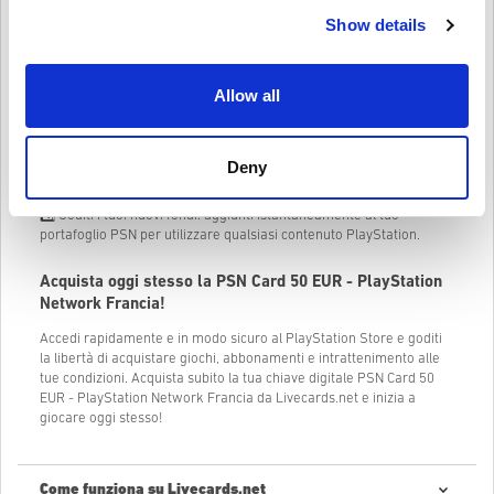
Show details
Come riscattare la PSN Card da 50 EUR - PlayStation
Network Francia?
Allow all
1️⃣ Accedi al tuo account PSN: accedi tramite console o dal sito web
del PlayStation Store.
2️⃣ Vai a "Riscatta codici": disponibile nel menu del PlayStation
Store.
Deny
3️⃣ Inserisci il tuo codice digitale: Inserisci il codice di 12 cifre
ricevuto dopo l'acquisto.
4️⃣ Goditi i tuoi nuovi fondi: aggiunti istantaneamente al tuo
portafoglio PSN per utilizzare qualsiasi contenuto PlayStation.
Acquista oggi stesso la
PSN Card 50 EUR - PlayStation
Network Francia
!
Accedi rapidamente e in modo sicuro al PlayStation Store e goditi
la libertà di acquistare giochi, abbonamenti e intrattenimento alle
tue condizioni. Acquista subito la tua chiave digitale PSN Card 50
EUR - PlayStation Network Francia da Livecards.net e inizia a
giocare oggi stesso!
Come funziona su Livecards.net