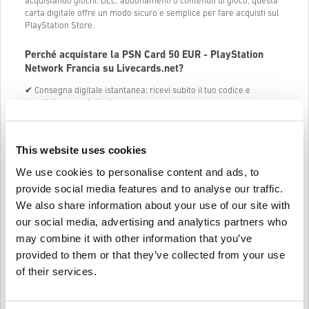
acquistando giochi, DLC, abbonamenti o contenuti di gioco, questa
carta digitale offre un modo sicuro e semplice per fare acquisti sul
PlayStation Store.
Perché acquistare la PSN Card 50 EUR - PlayStation
Network Francia su Livecards.net?
✔ Consegna digitale istantanea: ricevi subito il tuo codice e
riscattalo senza indugio.
✔ Miglior prezzo garantito: acquista la chiave digitale PSN Card 50
EUR - PlayStation Network Francia più economica su Livecards.net.
✔ 100% sicuro e affidabile: scelto dagli utenti PlayStation di tutto il
This website uses cookies
mondo.
We use cookies to personalise content and ads, to
Per cosa puoi usare la PSN Card 50 EUR - PlayStation
provide social media features and to analyse our traffic.
Network Francia?
We also share information about your use of our site with
🔹 Acquista giochi e componenti aggiuntivi: Espandi la tua libreria
our social media, advertising and analytics partners who
con nuove uscite, DLC e contenuti esclusivi.
may combine it with other information that you’ve
🔹 Abbonati ai servizi PlayStation: usa i fondi per PlayStation Plus,
provided to them or that they’ve collected from your use
PlayStation Now e altro ancora.
🔹 Noleggia o acquista film e programmi TV: goditi contenuti di
of their services.
intrattenimento direttamente dal PlayStation Store.
🔹 Migliora i tuoi giochi preferiti: acquista valuta di gioco, skin e altri
oggetti digitali.