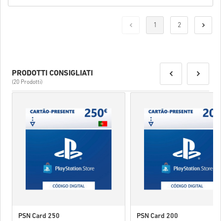
• Completa l’ordine
Una volta fatto, riceverai un’email con un link sicuro per accedere
1
2
al tuo codice.
PRODOTTI CONSIGLIATI
(20 Prodotti)
PSN Card 250
PSN Card 200