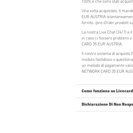
100% e che sono stati acquistat
Una volta acquistato, ti man
EUR AUSTRIA istantaneamente
fornito.
(pre-Order prodotti sa
La nostra Live Chat (24/7) e i
in caso ci fossero problemi
CARD 35 EUR AUSTRIA.
Il nostro sistema di acquisto
modulo fastidioso o questiona
un metodo di pagamento valido
NETWORK CARD 35 EUR AUSTRIA
Come funziona su Livecard
Dichiarazione Di Non Resp
Nuovo su Livecards.net? Acquis
Pre-Order
prodotti sarann
gli articoli in giacenza s
parametri di sicurezza.