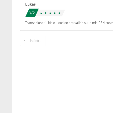
Lukas
Cancella
5/5
Transazione fluida e il codice era valido sulla mia PSN aus
Indietro