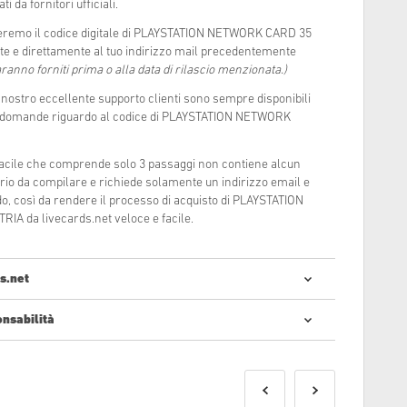
i da fornitori ufficiali.
deremo il codice digitale di PLAYSTATION NETWORK CARD 35
 e direttamente al tuo indirizzo mail precedentemente
ranno forniti prima o alla data di rilascio menzionata.)
l nostro eccellente supporto clienti sono sempre disponibili
 o domande riguardo al codice di PLAYSTATION NETWORK
 facile che comprende solo 3 passaggi non contiene alcun
rio da compilare e richiede solamente un indirizzo email e
, così da rendere il processo di acquisto di PLAYSTATION
 da livecards.net veloce e facile.
s.net
onsabilità
tare codici digitali è semplice e veloce:
o forniti prima o alla data di rilascio menzionata, mentre
aranno forniti istantaneamente dopo aver verificato i