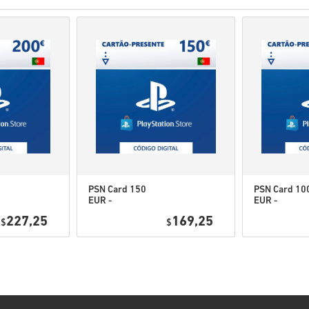
Acquisti considerati ad u
Tu acquisterai solamente 
Per ulteriori informazioni
Se durante l'acquisto si v
utilizzando il nostro
Conta
Per alcuni prodotti è poss
PSN Card 150
PSN Card 10
EUR -
EUR -
Guarda la guida rapida sopra o
PlayStation
PlayStation
227,25
169,25
$
Network
$
Network
• Scegli il tuo prodotto
Portugal
Portugal
• Inserisci il tuo indirizzo ema
• Seleziona il metodo di paga
• Completa l’ordine
Una volta fatto, riceverai un’