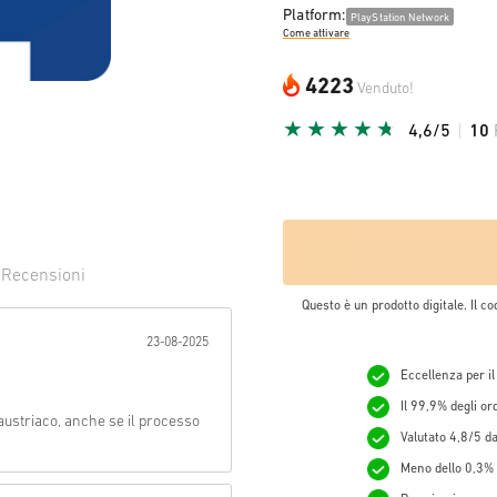
Platform:
PlayStation Network
Come attivare
4223
Venduto!
4,6/5
10
0
Recensioni
Questo è un prodotto digitale. Il co
evuta:
23-08-2025
Eccellenza per il
Il 99,9% degli o
austriaco, anche se il processo
Valutato 4,8/5 da 
Meno dello 0,3% d