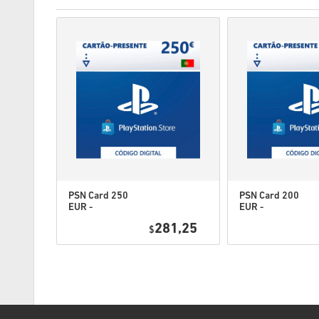
PSN Card 250
PSN Card 200
EUR -
EUR -
PlayStation
PlayStation
1,25
281,25
Network
$
Network
Portugal
Portugal