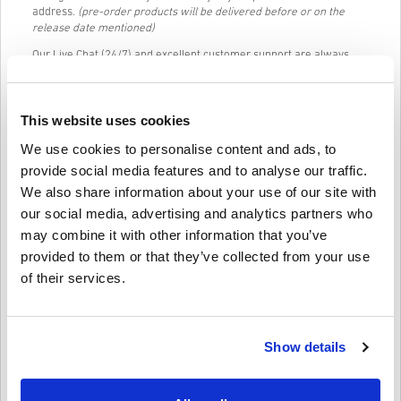
address.
(pre-order products will be delivered before or on the
release date mentioned)
Our Live Chat (24/7) and excellent customer support are always
available in case you have any trouble or questions regarding the
AMAZON GIFT CARD 50 GBP UK code.
Our Easy to follow 3-step purchase system contains no annoying
This website uses cookies
forms or surveys to fill out and only requires an email address and
a valid payment method, thus making the process of buying
We use cookies to personalise content and ads, to
AMAZON GIFT CARD 50 GBP UK for PC from livecards.net quick and
provide social media features and to analyse our traffic.
easy.
We also share information about your use of our site with
our social media, advertising and analytics partners who
may combine it with other information that you’ve
Informacije i upute
provided to them or that they’ve collected from your use
of their services.
Odricanje
Novi na Livecards.net? Kupnja digitalnih kodova je brza i
jednostavna:
Proizvodi
Pre-Order
bit će isporučeni prije ili na navedeni
datum izdavanja, dok će artikli na zalihama biti isporučeni
Show details
Napišite svoje mišljenje
4,6/5
10
Recenzije
odmah nakon sigurnosnih provjera.
Kupnje koje se smatraju za komercijalnu upotrebu neće biti
prihvaćene.