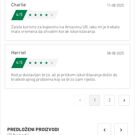
Charlie
11-08-2025
4/5
Zaista korisno za kupovinu na Amazonu UK, iako mi je trebalo
malo vremena da shvatim korak iskoristavanja.
Harriet
08-08-2025
4/5
Kod je dostavljen brzo, ali je prilikom iskorištavanja došlo do
kratkotrajnog problema koji se brzo sam riješio.
1
2
PREDLOŽENI PROIZVODI