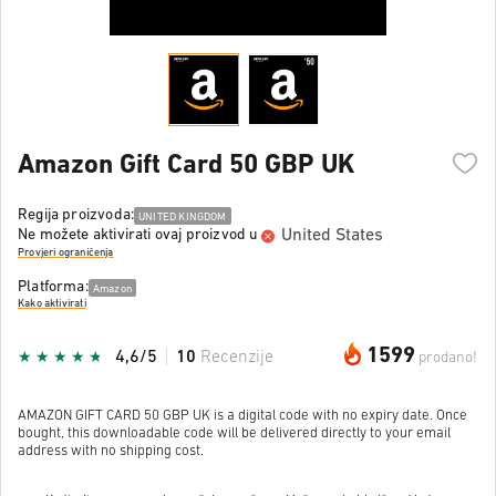
Amazon Gift Card 50 GBP UK
Regija proizvoda:
UNITED KINGDOM
United States
Ne možete aktivirati ovaj proizvod u
Provjeri ograničenja
Platforma:
Amazon
Kako aktivirati
1599
4,6/5
10
Recenzije
prodano!
AMAZON GIFT CARD 50 GBP UK is a digital code with no expiry date. Once
bought, this downloadable code will be delivered directly to your email
address with no shipping cost.