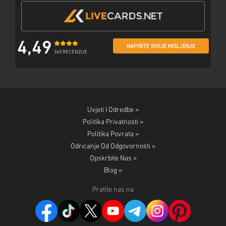
4,49
NAPIŠITE SVOJE MIŠLJENJE
345 RECENZIJE
Uvjeti I Odredbe »
Politika Privatnosti »
Politika Povrata »
Odricanje Od Odgovornosti »
Opskrbite Nas »
Blog »
Pratite nas na