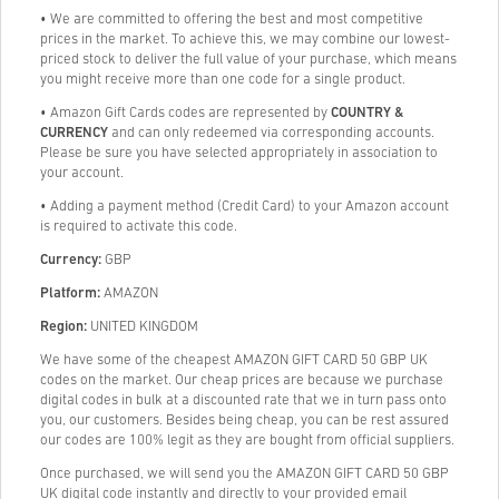
• We are committed to offering the best and most competitive
prices in the market. To achieve this, we may combine our lowest-
priced stock to deliver the full value of your purchase, which means
you might receive more than one code for a single product.
• Amazon Gift Cards codes are represented by
COUNTRY &
CURRENCY
and can only redeemed via corresponding accounts.
Please be sure you have selected appropriately in association to
your account.
• Adding a payment method (Credit Card) to your Amazon account
is required to activate this code.
Currency:
GBP
Platform:
AMAZON
Region:
UNITED KINGDOM
We have some of the cheapest AMAZON GIFT CARD 50 GBP UK
codes on the market. Our cheap prices are because we purchase
digital codes in bulk at a discounted rate that we in turn pass onto
you, our customers. Besides being cheap, you can be rest assured
our codes are 100% legit as they are bought from official suppliers.
Once purchased, we will send you the AMAZON GIFT CARD 50 GBP
UK digital code instantly and directly to your provided email