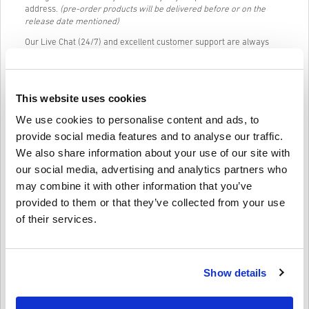
address.
(pre-order products will be delivered before or on the
release date mentioned)
Our Live Chat (24/7) and excellent customer support are always
available in case you have any trouble or questions regarding the
AMAZON GIFT CARD 25 USD US code.
Our Easy to follow 3-step purchase system contains no annoying
This website uses cookies
forms or surveys to fill out and only requires an email address and
a valid payment method, thus making the process of buying
We use cookies to personalise content and ads, to
AMAZON GIFT CARD 25 USD US for PC from livecards.net quick and
provide social media features and to analyse our traffic.
easy.
We also share information about your use of our site with
our social media, advertising and analytics partners who
Informacije i upute
may combine it with other information that you’ve
provided to them or that they’ve collected from your use
Odricanje
Novi na Livecards.net? Kupnja digitalnih kodova je brza i
of their services.
jednostavna:
Proizvodi
Pre-Order
bit će isporučeni prije ili na navedeni
datum izdavanja, dok će artikli na zalihama biti isporučeni
Napišite svoje mišljenje
4,54/5
13
Recenzije
Show details
odmah nakon sigurnosnih provjera.
Kupnje koje se smatraju za komercijalnu upotrebu neće biti
prihvaćene.