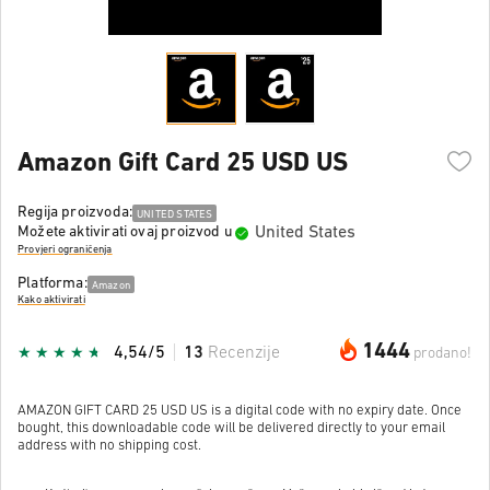
Amazon Gift Card 25 USD US
Regija proizvoda:
UNITED STATES
United States
Možete aktivirati ovaj proizvod u
Provjeri ograničenja
Platforma:
Amazon
Kako aktivirati
1444
4,54/5
13
Recenzije
prodano!
AMAZON GIFT CARD 25 USD US is a digital code with no expiry date. Once
bought, this downloadable code will be delivered directly to your email
address with no shipping cost.