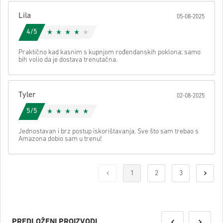
Lila
05-08-2025
4/5
Praktično kad kasnim s kupnjom rođendanskih poklona; samo
bih volio da je dostava trenutačna.
Tyler
02-08-2025
5/5
Jednostavan i brz postup iskorištavanja. Sve što sam trebao s
Amazona dobio sam u trenu!
1
2
3
PREDLOŽENI PROIZVODI