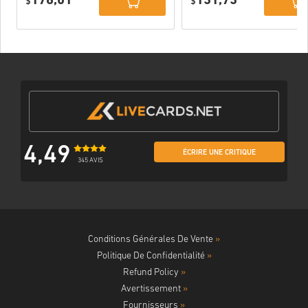
176,01
131,73
$
$
4,49
ÉCRIRE UNE CRITIQUE
345 AVIS
Conditions Générales De Vente
»
Politique De Confidentialité
»
Refund Policy
»
Avertissement
»
Fournisseurs
»