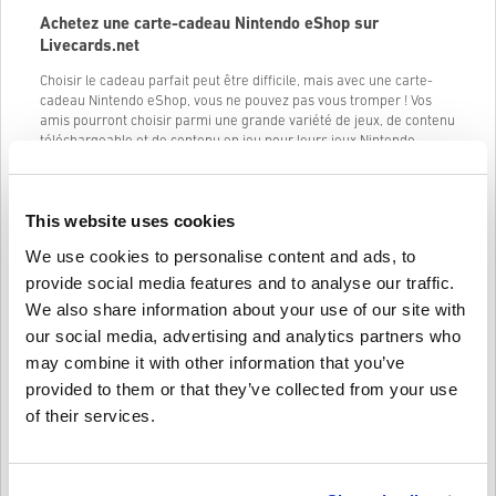
Achetez une carte-cadeau Nintendo eShop sur
Livecards.net
Choisir le cadeau parfait peut être difficile, mais avec une carte-
cadeau Nintendo eShop, vous ne pouvez pas vous tromper ! Vos
amis pourront choisir parmi une grande variété de jeux, de contenu
téléchargeable et de contenu en jeu pour leurs jeux Nintendo
Switch et Wii U préférés.
Avec une carte-cadeau Nintendo eShop, vos amis peuvent obtenir
les derniers jeux et modules complémentaires dès leur sortie. Ils
This website uses cookies
pourront également profiter des
soldes et des
réductions sur les
We use cookies to personalise content and ads, to
jeux numériques. Qu'ils aiment
Mario Kart
, Zelda, Splatoon ou toute
autre franchise Nintendo, ils seront sûrs de trouver quelque chose
provide social media features and to analyse our traffic.
qu'ils aiment.
We also share information about your use of our site with
Voici quelques coupures de cartes Nintendo eShop que vous
our social media, advertising and analytics partners who
pouvez acheter :
may combine it with other information that you’ve
Carte Nintendo eShop 25 EUR
provided to them or that they’ve collected from your use
of their services.
Carte Nintendo eShop 50 EUR
Carte Nintendo eShop 75 EUR
Notez que le Nintendo eShop affiche les prix dans la devise qui