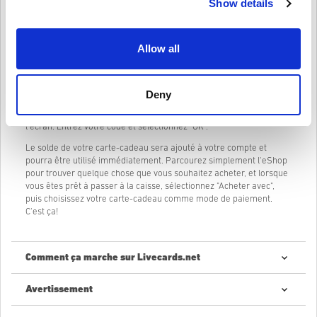
Show details
correspond au paramètre de votre pays/région. Alors n'attendez
plus, rendez-vous sur Livecards.net et achetez une carte-cadeau
Nintendo eShop dès aujourd'hui ! Vos amis vous en remercieront !
Allow all
Comment utiliser votre carte-cadeau Nintendo eShop ?
En supposant que vous ayez déjà un compte Nintendo, connectez-
vous et rendez-vous sur le Nintendo eShop.
Deny
Sélectionnez "Entrer le code" dans le menu sur le côté gauche de
l'écran. Entrez votre code et sélectionnez "OK".
Le solde de votre carte-cadeau sera ajouté à votre compte et
pourra être utilisé immédiatement. Parcourez simplement l'eShop
pour trouver quelque chose que vous souhaitez acheter, et lorsque
vous êtes prêt à passer à la caisse, sélectionnez "Acheter avec",
puis choisissez votre carte-cadeau comme mode de paiement.
C'est ça!
Comment ça marche sur Livecards.net
Avertissement
Nouveau sur Livecards.net ? Acheter des codes numériques est
rapide et facile :